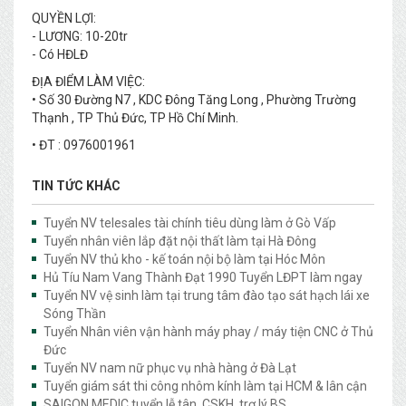
QUYỀN LỢI:
- LƯƠNG: 10-20tr
- Có HĐLĐ
ĐỊA ĐIỂM LÀM VIỆC:
• Số 30 Đường N7 , KDC Đông Tăng Long , Phường Trường
Thạnh , TP Thủ Đức, TP Hồ Chí Minh.
• ĐT : 0976001961
TIN TỨC KHÁC
Tuyển NV telesales tài chính tiêu dùng làm ở Gò Vấp
Tuyển nhân viên lắp đặt nội thất làm tại Hà Đông
Tuyển NV thủ kho - kế toán nội bộ làm tại Hóc Môn
Hủ Tíu Nam Vang Thành Đạt 1990 Tuyển LĐPT làm ngay
Tuyển NV vệ sinh làm tại trung tâm đào tạo sát hạch lái xe
Sóng Thần
Tuyển Nhân viên vận hành máy phay / máy tiện CNC ở Thủ
Đức
Tuyển NV nam nữ phục vụ nhà hàng ở Đà Lạt
Tuyển giám sát thi công nhôm kính làm tại HCM & lân cận
SAIGON MEDIC tuyển lễ tân, CSKH, trợ lý BS