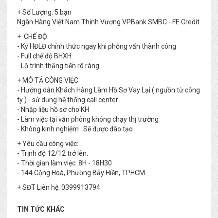
+ Số Lượng: 5 bạn
Ngân Hàng Việt Nam Thịnh Vượng VPBank SMBC - FE Credit
+ CHẾ ĐỘ:
- Ký HĐLĐ chính thức ngay khi phỏng vấn thành công
- Full chế độ BHXH
- Lộ trình thăng tiến rõ ràng
+ MÔ TẢ CÔNG VIỆC
- Hướng dẫn Khách Hàng Làm Hồ Sơ Vay Lại ( nguồn từ công
ty ) - sử dụng hệ thống call center
- Nhập liệu hồ sơ cho KH
- Làm việc tại văn phòng không chạy thị trường
- Không kinh nghiệm : Sẽ được đào tạo
+ Yêu cầu công việc:
- Trịnh độ 12/12 trở lên.
- Thời gian làm việc: 8H - 18H30
- 144 Cộng Hoà, Phường Bảy Hiền, TPHCM
+ SĐT Liên hệ: 0399913794
TIN TỨC KHÁC