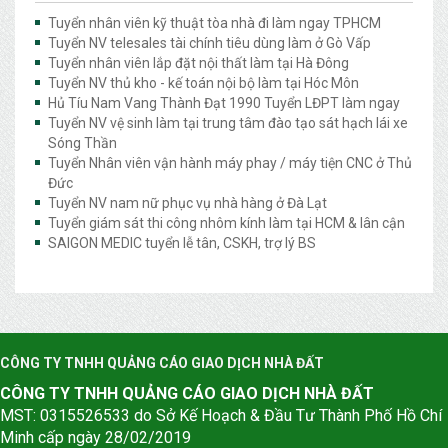
Tuyển nhân viên kỹ thuật tòa nhà đi làm ngay TPHCM
Tuyển NV telesales tài chính tiêu dùng làm ở Gò Vấp
Tuyển nhân viên lắp đặt nội thất làm tại Hà Đông
Tuyển NV thủ kho - kế toán nội bộ làm tại Hóc Môn
Hủ Tíu Nam Vang Thành Đạt 1990 Tuyển LĐPT làm ngay
Tuyển NV vệ sinh làm tại trung tâm đào tạo sát hạch lái xe
Sóng Thần
Tuyển Nhân viên vận hành máy phay / máy tiện CNC ở Thủ
Đức
Tuyển NV nam nữ phục vụ nhà hàng ở Đà Lạt
Tuyển giám sát thi công nhôm kính làm tại HCM & lân cận
SAIGON MEDIC tuyển lễ tân, CSKH, trợ lý BS
CÔNG TY TNHH QUẢNG CÁO GIAO DỊCH NHÀ ĐẤT
CÔNG TY TNHH QUẢNG CÁO GIAO DỊCH NHÀ ĐẤT
MST: 0315526533 do Sở Kế Hoạch & Đầu Tư Thành Phố Hồ Chí
Minh cấp ngày 28/02/2019