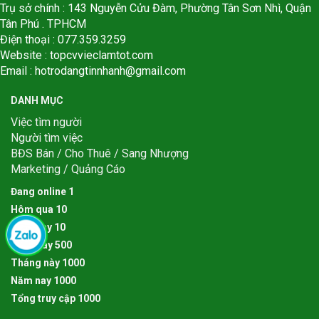
Trụ sở chính : 143 Nguyễn Cửu Đàm, Phường Tân Sơn Nhì, Quận
Tân Phú . TPHCM
Điện thoại : 077.359.3259
Website : topcvvieclamtot.com
Email :
hotrodangtinnhanh@gmail.com
DANH MỤC
Việc tìm người
Người tìm việc
BĐS Bán / Cho Thuê / Sang Nhượng
Marketing / Quảng Cáo
Đang online
1
Hôm qua
1
0
Hôm nay
1
0
Tuần này
5
0
0
Tháng này
1
0
0
0
Năm nay
1
0
0
0
Tổng truy cập
1
0
0
0