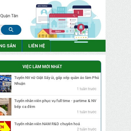
, Quận Tân
NG SẢN
LIÊN HỆ
VIỆC LÀM MỚI NHẤT
Tuyển NV nữ Giặt Sấy ủi, gấp xếp quần áo làm Phú
Nhuận
1 tuần trước
Tuyển nhân viên phục vụ full time - partime & NV
bếp ca đêm
1 tuần trước
Tuyển nhân viên NAM R&D chuyên hoá
2 tuần trước