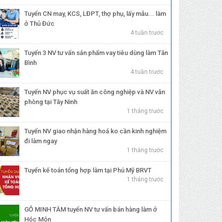
Tuyển CN may, KCS, LĐPT, thợ phụ, lấy mẫu... làm
ở Thủ Đức
4 tuần trước
Tuyển 3 NV tư vấn sản phẩm vay tiêu dùng làm Tân
Bình
ế toán tổng
Tuyển thợ may, LĐPT
Tuyển NV telesales 
4 tuần trước
tại Dĩ An Bình
và thủ kho làm tại Đức
vấn tài chính ko cần
Hòa Long An...
kinh nghiệm
Tuyển NV phục vụ suất ăn công nghiệp và NV văn
phòng tại Tây Ninh
1 tháng trước
.000.000
₫
15.000.000
₫
Liên hệ
m chi tiết
Xem chi tiết
Xem chi tiết
Tuyển NV giao nhận hàng hoá ko cần kinh nghiệm
đi làm ngay
1 tháng trước
Tuyển kế toán tổng hợp làm tại Phú Mỹ BRVT
1 tháng trước
GỖ MINH TÂM tuyển NV tư vấn bán hàng làm ở
Hóc Môn