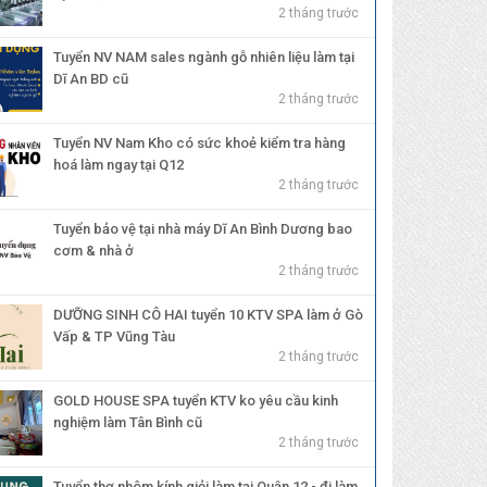
2 tháng trước
Tuyển NV NAM sales ngành gỗ nhiên liệu làm tại
Dĩ An BD cũ
2 tháng trước
Tuyển NV Nam Kho có sức khoẻ kiểm tra hàng
hoá làm ngay tại Q12
2 tháng trước
Tuyển bảo vệ tại nhà máy Dĩ An Bình Dương bao
cơm & nhà ở
2 tháng trước
DƯỠNG SINH CÔ HAI tuyển 10 KTV SPA làm ở Gò
Vấp & TP Vũng Tàu
2 tháng trước
GOLD HOUSE SPA tuyển KTV ko yêu cầu kinh
nghiệm làm Tân Bình cũ
2 tháng trước
Tuyển thợ nhôm kính giỏi làm tại Quận 12 - đi làm