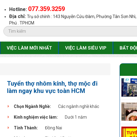
077.359.3259
Hotline:
Địa chỉ:
Trụ sở chính : 143 Nguyễn Cửu Đàm, Phường Tân Sơn Nhì
Phú . TPHCM
VIỆC LÀM MỚI NHẤT
VIỆC LÀM SIÊU VIP
BẤT ĐỘ
Tuyển thợ nhôm kính, thợ mộc đi
làm ngay khu vực toàn HCM
Chọn Ngành Nghề:
Các ngành nghề khác
Kinh nghiệm việc làm:
Dưới 1 năm
Tỉnh Thành:
Đồng Nai