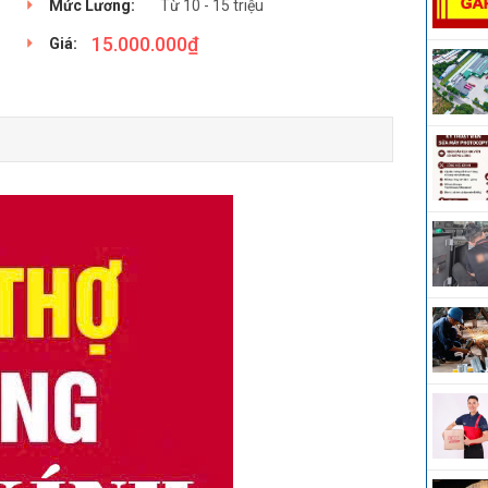
Mức Lương:
Từ 10 - 15 triệu
15.000.000
₫
Giá: