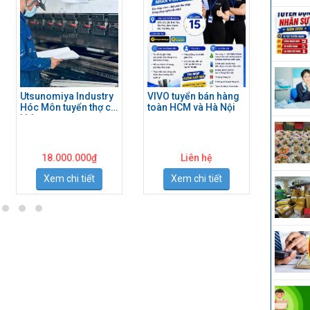
Utsunomiya Industry
VIVO tuyển bán hàng
Tuyển k
Hóc Môn tuyển thợ cơ
toàn HCM và Hà Nội
hợp làm 
khí
Dương
18.000.000
₫
Liên hệ
15
Xem chi tiết
Xem chi tiết
Xe