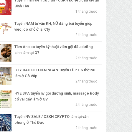
Tuyển nhân viên trực tin - CSKH ko yêu cầu KN tại
Bình Tân
1 tháng trước
Tuyển NAM tư vấn KH, NỮ đăng bài tuyển giúp
việc, có chỗ ở lại Cty
2 tháng trước
Tâm An spa tuyển kỹ thuật viên gội đầu dưỡng
sinh làm tại Q7
2 tháng trước
CTY BAO BÌ THIÊN NGÂN Tuyển LĐPT & thời vụ
làm ở Gò Vấp
2 tháng trước
HYE SPA tuyển nv gội dưỡng sinh, massage body
cổ vai gáy làm ở GV
2 tháng trước
Tuyển NV SALE / CSKH CRYPTO làm tại văn
phòng ở Thủ Đức
2 tháng trước