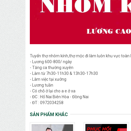
Tuyển thợ nhôm kính,thợ mộc đi làm luôn khu vực toà
- Lương 600-800/ ngày
- Tăng ca thường xuyên
- Làm từ 7h30-11h30 & 13h30-17h30
- Làm việc tại xưởng
- Lương tuần
- Có chỗ ở lại cho a e ở xa
- ĐC : Hố Nai Biên Hòa - Đồng Nai
- ĐT : 0972034258
SẢN PHẨM KHÁC