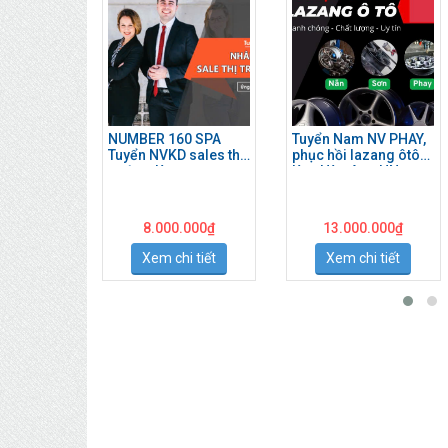
NUMBER 160 SPA
Tuyển Nam NV PHAY,
Tuyển NVKD sales thị
phục hồi lazang ôtô
trường làm ngay
làm Hà Đông HN
8.000.000
₫
13.000.000
₫
Xem chi tiết
Xem chi tiết