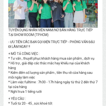
TUYỂN DỤNG NHÂN VIÊN NAM/NỮ BÁN HÀNG TRỰC TIẾP
TẠI SHOW ROOM (TP.HCM)
- ƯU TIÊN CÁC BẠN GỌI ĐIỆN TRỰC TIẾP - PHỎNG VẤN ĐẬU
ĐI LÀM NGAY !!
+ MÔ TẢ CÔNG VIỆC :
* Tư vấn , thuyết phục khách hàng mua sản phẩm , dịch vụ
* Hỗ trợ , giải đáp các thắc mắc hay khiếu nại của khách
hàng
* Kiểm đếm số lượng sản phẩm , tiền thu về cửa hàng sau
mỗi ngày làm việc
* Làm việc fulltime : 7h30 - 17h hằng ngày từ thứ 2 đến thứ 7
tại cửa hàng
* Nghỉ trưa 1 tiếng rưỡi
+ YÊU CẦU :
* Tuổi từ 20 - 45 , sức khoẻ tốt