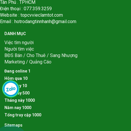
Tân Phú . TPHCM
Điện thoại : 077.359.3259
Website : topcvvieclamtot.com
Email :
hotrodangtinnhanh@gmail.com
DANH MỤC
Việc tìm người
Người tìm việc
BĐS Bán / Cho Thuê / Sang Nhượng
Marketing / Quảng Cáo
Đang online
1
Hôm qua
1
0
Hôm nay
1
0
Tuần này
5
0
0
Tháng này
1
0
0
0
Năm nay
1
0
0
0
Tổng truy cập
1
0
0
0
Sitemaps