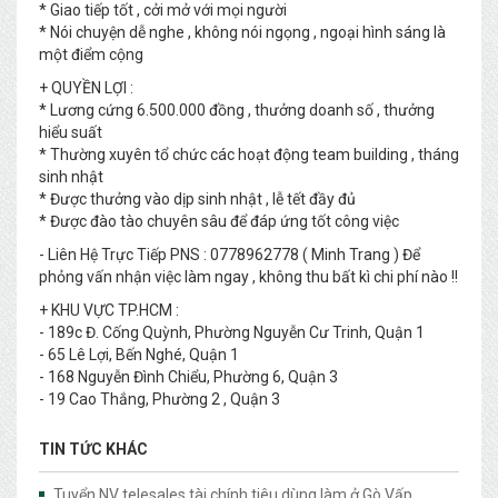
* Giao tiếp tốt , cởi mở với mọi người
* Nói chuyện dễ nghe , không nói ngọng , ngoại hình sáng là
một điểm cộng
+ QUYỀN LỢI :
* Lương cứng 6.500.000 đồng , thưởng doanh số , thưởng
hiểu suất
* Thường xuyên tổ chức các hoạt động team building , tháng
sinh nhật
* Được thưởng vào dịp sinh nhật , lễ tết đầy đủ
* Được đào tào chuyên sâu để đáp ứng tốt công việc
- Liên Hệ Trực Tiếp PNS : 0778962778 ( Minh Trang ) Để
phỏng vấn nhận việc làm ngay , không thu bất kì chi phí nào !!
+ KHU VỰC TP.HCM :
- 189c Đ. Cống Quỳnh, Phường Nguyễn Cư Trinh, Quận 1
- 65 Lê Lợi, Bến Nghé, Quận 1
- 168 Nguyễn Đình Chiểu, Phường 6, Quận 3
- 19 Cao Thắng, Phường 2 , Quận 3
TIN TỨC KHÁC
Tuyển NV telesales tài chính tiêu dùng làm ở Gò Vấp