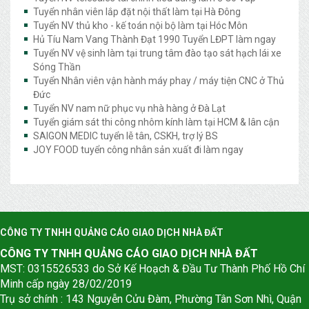
Tuyển nhân viên lắp đặt nội thất làm tại Hà Đông
Tuyển NV thủ kho - kế toán nội bộ làm tại Hóc Môn
Hủ Tíu Nam Vang Thành Đạt 1990 Tuyển LĐPT làm ngay
Tuyển NV vệ sinh làm tại trung tâm đào tạo sát hạch lái xe
Sóng Thần
Tuyển Nhân viên vận hành máy phay / máy tiện CNC ở Thủ
Đức
Tuyển NV nam nữ phục vụ nhà hàng ở Đà Lạt
Tuyển giám sát thi công nhôm kính làm tại HCM & lân cận
SAIGON MEDIC tuyển lễ tân, CSKH, trợ lý BS
JOY FOOD tuyển công nhân sản xuất đi làm ngay
CÔNG TY TNHH QUẢNG CÁO GIAO DỊCH NHÀ ĐẤT
CÔNG TY TNHH QUẢNG CÁO GIAO DỊCH NHÀ ĐẤT
MST: 0315526533 do Sở Kế Hoạch & Đầu Tư Thành Phố Hồ Chí
Minh cấp ngày 28/02/2019
Trụ sở chính : 143 Nguyễn Cửu Đàm, Phường Tân Sơn Nhì, Quận