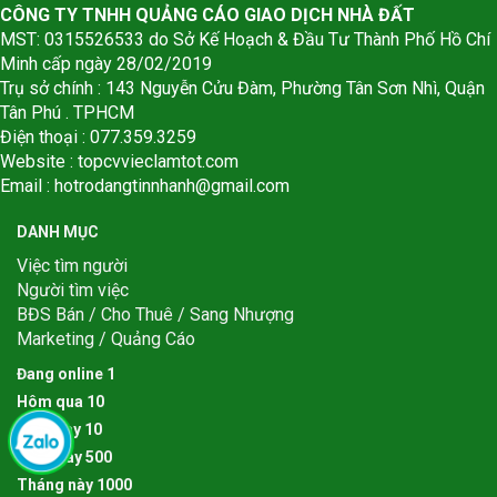
CÔNG TY TNHH QUẢNG CÁO GIAO DỊCH NHÀ ĐẤT
MST: 0315526533 do Sở Kế Hoạch & Đầu Tư Thành Phố Hồ Chí
Minh cấp ngày 28/02/2019
Trụ sở chính : 143 Nguyễn Cửu Đàm, Phường Tân Sơn Nhì, Quận
Tân Phú . TPHCM
Điện thoại : 077.359.3259
Website : topcvvieclamtot.com
Email :
hotrodangtinnhanh@gmail.com
DANH MỤC
Việc tìm người
Người tìm việc
BĐS Bán / Cho Thuê / Sang Nhượng
Marketing / Quảng Cáo
Đang online
1
Hôm qua
1
0
Hôm nay
1
0
Tuần này
5
0
0
Tháng này
1
0
0
0