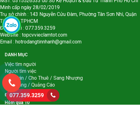
MST: 0315526533 do Sở Kế Hoạch & Đầu Tư Thành Phố Hồ Chí
Minh cấp ngày 28/02/2019
Trụ sở chính : 143 Nguyễn Cửu Đàm, Phường Tân Sơn Nhì, Quận
Tân Phú . TPHCM
Điện thoại : 077.359.3259
Website : topcvvieclamtot.com
Email :
hotrodangtinnhanh@gmail.com
DANH MỤC
Việc tìm người
Người tìm việc
BĐS Bán / Cho Thuê / Sang Nhượng
Marketing / Quảng Cáo
077.359.3259
Đang online
1
Hôm qua
1
0
Hôm nay
1
0
Tuần này
5
0
0
Tháng này
1
0
0
0
Năm nay
1
0
0
0