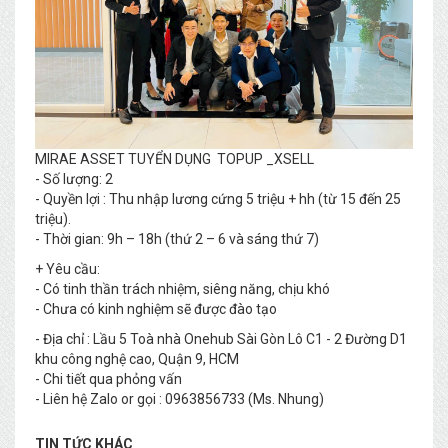
MIRAE ASSET TUYỂN DỤNG TOPUP _XSELL
- Số lượng: 2
- Quyền lợi : Thu nhập lương cứng 5 triệu + hh (từ 15 đến 25
triệu).
- Thời gian: 9h – 18h (thứ 2 – 6 và sáng thứ 7)
+ Yêu cầu:
- Có tinh thần trách nhiệm, siêng năng, chịu khó
- Chưa có kinh nghiệm sẽ được đào tạo
- Địa chỉ : Lầu 5 Toà nhà Onehub Sài Gòn Lô C1 - 2 Đường D1
khu công nghệ cao, Quận 9, HCM
- Chi tiết qua phỏng vấn
- Liên hệ Zalo or gọi : 0963856733 (Ms. Nhung)
TIN TỨC KHÁC