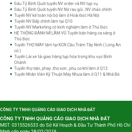
Sáu Tỷ Bình Quới tuyển NV order và NV tạp vụ
Sáu Tỷ Bình Quới tuyển NV Nữ rau gỏi , NV chảo chính
Tuyển NV kế toán nội bộ làm ở Hoài Đức Hà Nội
Tuyển NV Bếp chính làm tại Q10
Tuyển NV Marketing có kinh nghiệm làm ở Thủ Đức
HỆ THỐNG BÁNH MÌ LÂM VŨ Tuyển bán hàng ca sáng ở
Thủ Đức
Tuyển THỢ MAY làm tại KCN Cầu Tràm Tây Ninh ( Long An
cũ )
Tuyển Lái xe tải giao hàng tạp hóa trong khu vực Bình
Chánh
Tuyển thợ tiện, phay ,thợ sơn , phụ cơ khí làm ở Q12
Tuyển Nhân Viên Kỹ Thuật Máy Nhựa làm ở Q11 & Nhà Bè
CÔNG TY TNHH QUẢNG CÁO GIAO DỊCH NHÀ ĐẤT
CÔNG TY TNHH QUẢNG CÁO GIAO DỊCH NHÀ ĐẤT
MST: 0315526533 do Sở Kế Hoạch & Đầu Tư Thành Phố Hồ Chí
Minh cấp ngày 28/02/2019