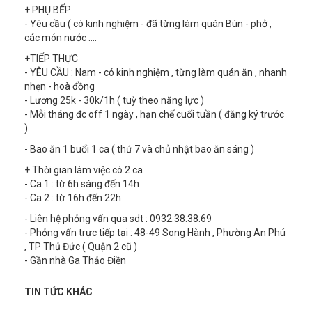
+ PHỤ BẾP
- Yêu cầu ( có kinh nghiệm - đã từng làm quán Bún - phở ,
các món nước ….
+TIẾP THỰC
- YÊU CẦU : Nam - có kinh nghiệm , từng làm quán ăn , nhanh
nhẹn - hoà đồng
- Lương 25k - 30k/1h ( tuỳ theo năng lực )
- Mỗi tháng đc off 1 ngày , hạn chế cuối tuần ( đăng ký trước
)
- Bao ăn 1 buổi 1 ca ( thứ 7 và chủ nhật bao ăn sáng )
+ Thời gian làm việc có 2 ca
- Ca 1 : từ 6h sáng đến 14h
- Ca 2 : từ 16h đến 22h
- Liên hệ phỏng vấn qua sdt : 0932.38.38.69
- Phỏng vấn trực tiếp tại : 48-49 Song Hành , Phường An Phú
, TP Thủ Đức ( Quận 2 cũ )
- Gần nhà Ga Thảo Điền
TIN TỨC KHÁC