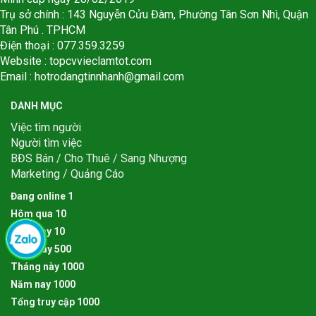
Trụ sở chính : 143 Nguyễn Cửu Đàm, Phường Tân Sơn Nhì, Quận
Tân Phú . TPHCM
Điện thoại : 077.359.3259
Website : topcvvieclamtot.com
Email :
hotrodangtinnhanh@gmail.com
DANH MỤC
Việc tìm người
Người tìm việc
BĐS Bán / Cho Thuê / Sang Nhượng
Marketing / Quảng Cáo
Đang online
1
Hôm qua
1
0
Hôm nay
1
0
Tuần này
5
0
0
Tháng này
1
0
0
0
Năm nay
1
0
0
0
Tổng truy cập
1
0
0
0