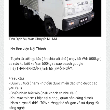
TVu Dịch Vụ Vận Chuyển NHANH
- Nơi làm việc: Nội Thành
- Tuyển tài xế hợp tác ( ăn chia với chủ ) chạy tải VAN 500kg (
ae nào ko biết xe Van 500kg ra sao seach google
nhé).THANH KHOẢN ( tính tiền) MỖI NGÀY.
+ Yêu cầu:
- Dưới 35 tuổi ( nam - nữ đều được miễn đáp ứng được các
yêu cầu).
- Chấp nhận bốc xếp ( nếu khách có nhu cầu ).
- Khu vực tp.hcm ( hiện tại cư ngụ quận nào cũng được)
- Nắm được tối thiểu 70% đường phố sài gòn và sử dụng tốt
công nghệ .