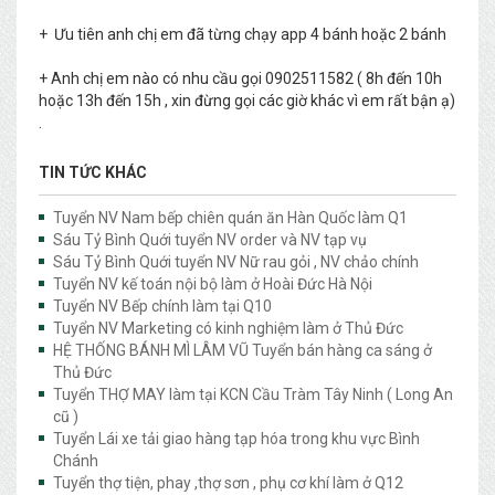
+ Ưu tiên anh chị em đã từng chạy app 4 bánh hoặc 2 bánh
+ Anh chị em nào có nhu cầu gọi 0902511582 ( 8h đến 10h
hoặc 13h đến 15h , xin đừng gọi các giờ khác vì em rất bận ạ)
.
TIN TỨC KHÁC
Tuyển NV Nam bếp chiên quán ăn Hàn Quốc làm Q1
Sáu Tỷ Bình Quới tuyển NV order và NV tạp vụ
Sáu Tỷ Bình Quới tuyển NV Nữ rau gỏi , NV chảo chính
Tuyển NV kế toán nội bộ làm ở Hoài Đức Hà Nội
Tuyển NV Bếp chính làm tại Q10
Tuyển NV Marketing có kinh nghiệm làm ở Thủ Đức
HỆ THỐNG BÁNH MÌ LÂM VŨ Tuyển bán hàng ca sáng ở
Thủ Đức
Tuyển THỢ MAY làm tại KCN Cầu Tràm Tây Ninh ( Long An
cũ )
Tuyển Lái xe tải giao hàng tạp hóa trong khu vực Bình
Chánh
Tuyển thợ tiện, phay ,thợ sơn , phụ cơ khí làm ở Q12