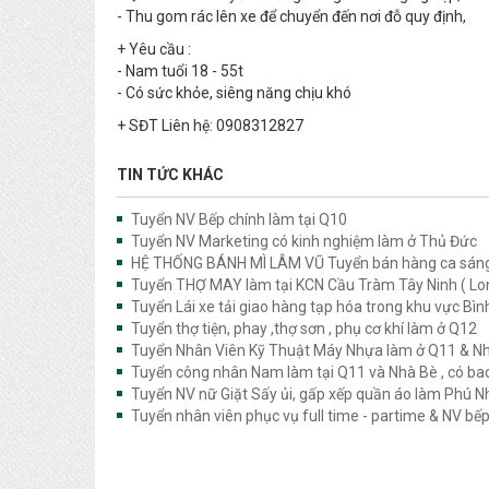
- Thu gom rác lên xe để chuyển đến nơi đỗ quy định,
+ Yêu cầu :
- Nam tuổi 18 - 55t
- Có sức khỏe, siêng năng chịu khó
+ SĐT Liên hệ: 0908312827
TIN TỨC KHÁC
Tuyển NV Bếp chính làm tại Q10
Tuyển NV Marketing có kinh nghiệm làm ở Thủ Đức
HỆ THỐNG BÁNH MÌ LÂM VŨ Tuyển bán hàng ca sáng
Tuyển THỢ MAY làm tại KCN Cầu Tràm Tây Ninh ( Lon
Tuyển Lái xe tải giao hàng tạp hóa trong khu vực Bì
Tuyển thợ tiện, phay ,thợ sơn , phụ cơ khí làm ở Q12
Tuyển Nhân Viên Kỹ Thuật Máy Nhựa làm ở Q11 & N
Tuyển công nhân Nam làm tại Q11 và Nhà Bè , có ba
Tuyển NV nữ Giặt Sấy ủi, gấp xếp quần áo làm Phú 
Tuyển nhân viên phục vụ full time - partime & NV bế