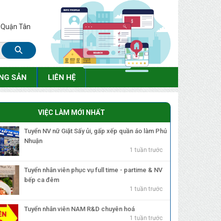
, Quận Tân
NG SẢN
LIÊN HỆ
VIỆC LÀM MỚI NHẤT
Tuyển NV nữ Giặt Sấy ủi, gấp xếp quần áo làm Phú
Nhuận
1 tuần trước
Tuyển nhân viên phục vụ full time - partime & NV
bếp ca đêm
1 tuần trước
Tuyển nhân viên NAM R&D chuyên hoá
1 tuần trước