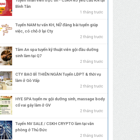
Tuyển nhân viên trực tin - CSKH ko yêu cầu KN tại
Bình Tân
1 tháng trước
Tuyển NAM tư vấn KH, NỮ đăng bài tuyển giúp
việc, có chỗ ở lại Cty
2 tháng trước
Tâm An spa tuyển kỹ thuật viên gội đầu dưỡng
sinh làm tại Q7
2 tháng trước
CTY BAO BÌ THIÊN NGÂN Tuyển LĐPT & thời vụ
làm ở Gò Vấp
2 tháng trước
HYE SPA tuyển nv gội dưỡng sinh, massage body
cổ vai gáy làm ở GV
2 tháng trước
Tuyển NV SALE / CSKH CRYPTO làm tại văn
phòng ở Thủ Đức
2 tháng trước