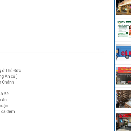
 ở Thủ Đức
g An cũ )
nh Chánh
hà Bè
o ăn
Nhuận
p ca đêm