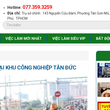
077.359.3259
Hotline:
Địa chỉ:
Trụ sở chính : 143 Nguyễn Cửu Đàm, Phường Tân Sơn Nhì
Phú . TPHCM
VIỆC LÀM MỚI NHẤT
VIỆC LÀM SIÊU VIP
BẤT ĐỘ
TẠI KHU CÔNG NGHIỆP TÂN ĐỨC