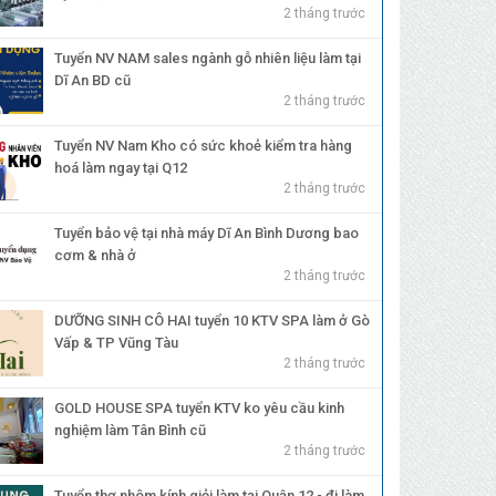
2 tháng trước
Tuyển NV NAM sales ngành gỗ nhiên liệu làm tại
Dĩ An BD cũ
2 tháng trước
Tuyển NV Nam Kho có sức khoẻ kiểm tra hàng
hoá làm ngay tại Q12
2 tháng trước
Tuyển bảo vệ tại nhà máy Dĩ An Bình Dương bao
cơm & nhà ở
2 tháng trước
DƯỠNG SINH CÔ HAI tuyển 10 KTV SPA làm ở Gò
Vấp & TP Vũng Tàu
2 tháng trước
GOLD HOUSE SPA tuyển KTV ko yêu cầu kinh
nghiệm làm Tân Bình cũ
2 tháng trước
Tuyển thợ nhôm kính giỏi làm tại Quận 12 - đi làm