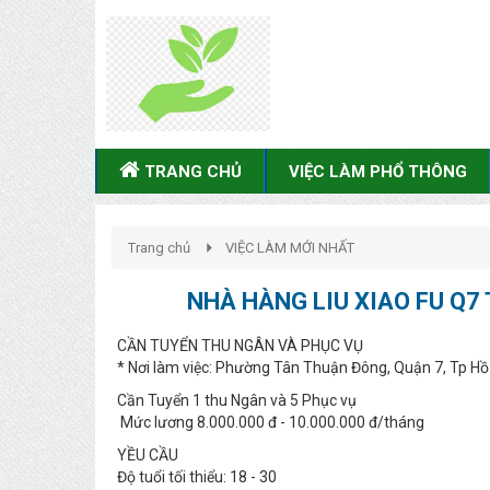
TRANG CHỦ
VIỆC LÀM PHỔ THÔNG
Trang chủ
VIỆC LÀM MỚI NHẤT
NHÀ HÀNG LIU XIAO FU Q7
CẦN TUYỂN THU NGÂN VÀ PHỤC VỤ
* Nơi làm việc: Phường Tân Thuận Đông, Quận 7, Tp Hồ
Cần Tuyển 1 thu Ngân và 5 Phục vụ
Mức lương 8.000.000 đ - 10.000.000 đ/tháng
YỀU CẦU
Độ tuổi tối thiểu: 18 - 30