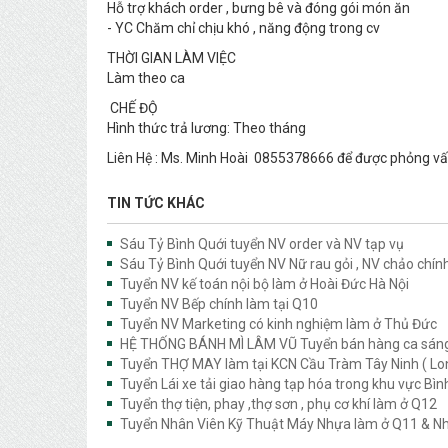
Hỗ trợ khách order , bưng bê và đóng gói món ăn
- YC Chăm chỉ chịu khó , năng động trong cv
THỜI GIAN LÀM VIỆC
Làm theo ca
CHẾ ĐỘ
Hình thức trả lương: Theo tháng
Liên Hệ : Ms. Minh Hoài 0855378666 để được phỏng v
TIN TỨC KHÁC
Sáu Tỷ Bình Quới tuyển NV order và NV tạp vụ
Sáu Tỷ Bình Quới tuyển NV Nữ rau gỏi , NV chảo chín
Tuyển NV kế toán nội bộ làm ở Hoài Đức Hà Nội
Tuyển NV Bếp chính làm tại Q10
Tuyển NV Marketing có kinh nghiệm làm ở Thủ Đức
HỆ THỐNG BÁNH MÌ LÂM VŨ Tuyển bán hàng ca sáng
Tuyển THỢ MAY làm tại KCN Cầu Tràm Tây Ninh ( Lon
Tuyển Lái xe tải giao hàng tạp hóa trong khu vực Bì
Tuyển thợ tiện, phay ,thợ sơn , phụ cơ khí làm ở Q12
Tuyển Nhân Viên Kỹ Thuật Máy Nhựa làm ở Q11 & N