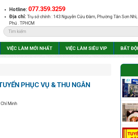
077.359.3259
Hotline:
Địa chỉ:
Trụ sở chính : 143 Nguyễn Cửu Đàm, Phường Tân Sơn Nhì
Phú . TPHCM
VIỆC LÀM MỚI NHẤT
VIỆC LÀM SIÊU VIP
BẤT ĐỘ
 TUYỂN PHỤC VỤ & THU NGÂN
 Chí Minh