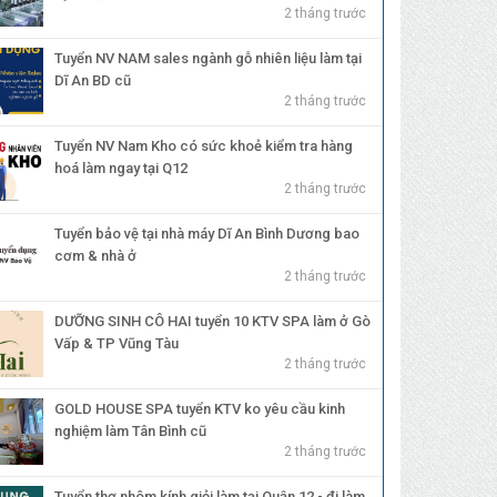
2 tháng trước
Tuyển NV NAM sales ngành gỗ nhiên liệu làm tại
Dĩ An BD cũ
2 tháng trước
Tuyển NV Nam Kho có sức khoẻ kiểm tra hàng
hoá làm ngay tại Q12
2 tháng trước
Tuyển bảo vệ tại nhà máy Dĩ An Bình Dương bao
cơm & nhà ở
2 tháng trước
DƯỠNG SINH CÔ HAI tuyển 10 KTV SPA làm ở Gò
Vấp & TP Vũng Tàu
2 tháng trước
GOLD HOUSE SPA tuyển KTV ko yêu cầu kinh
nghiệm làm Tân Bình cũ
2 tháng trước
Tuyển thợ nhôm kính giỏi làm tại Quận 12 - đi làm