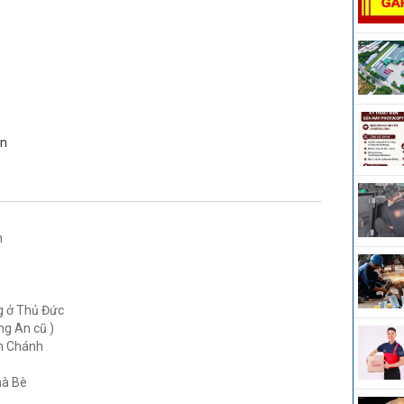
ấn
h
 ở Thủ Đức
g An cũ )
nh Chánh
hà Bè