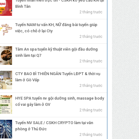
Tuyển nhân viên trực tin - CSKH ko yêu cầu KN tại
Bình Tân
2 tháng trước
Tuyển NAM tư vấn KH, NỮ đăng bài tuyển giúp
việc, có chỗ ở lại Cty
2 tháng trước
Tâm An spa tuyển kỹ thuật viên gội đầu dưỡng
sinh làm tại Q7
2 tháng trước
CTY BAO BÌ THIÊN NGÂN Tuyển LĐPT & thời vụ
làm ở Gò Vấp
2 tháng trước
HYE SPA tuyển nv gội dưỡng sinh, massage body
cổ vai gáy làm ở GV
2 tháng trước
Tuyển NV SALE / CSKH CRYPTO làm tại văn
phòng ở Thủ Đức
2 tháng trước