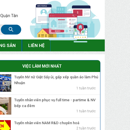
, Quận Tân
NG SẢN
LIÊN HỆ
VIỆC LÀM MỚI NHẤT
Tuyển NV nữ Giặt Sấy ủi, gấp xếp quần áo làm Phú
Nhuận
1 tuần trước
Tuyển nhân viên phục vụ full time - partime & NV
bếp ca đêm
1 tuần trước
Tuyển nhân viên NAM R&D chuyên hoá
2 tuần trước