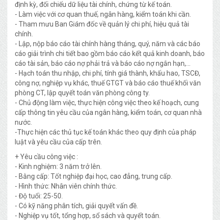
định kỳ, đối chiếu dữ liệu tài chính, chứng từ kế toán.
- Làm việc với cơ quan thuế, ngân hàng, kiểm toán khi cần.
- Tham mưu Ban Giám đốc về quản lý chi phí, hiệu quả tài
chính.
- Lập, nộp báo cáo tài chính hàng tháng, quý, năm và các báo
cáo giải trình chi tiết bao gồm báo cáo kết quả kinh doanh, báo
cáo tài sản, báo cáo nợ phải trả và báo cáo nợ ngắn hạn,...
- Hạch toán thu nhập, chi phí, tính giá thành, khấu hao, TSCĐ,
công nợ, nghiệp vụ khác, thuế GTGT và báo cáo thuế khối văn
phòng CT, lập quyết toán văn phòng công ty.
- Chủ động làm việc, thực hiện công việc theo kế hoạch, cung
cấp thông tin yêu cầu của ngân hàng, kiểm toán, cơ quan nhà
nước.
-Thực hiện các thủ tục kế toán khác theo quy định của pháp
luật và yêu cầu của cấp trên.
+ Yêu cầu công việc :
- Kinh nghiệm: 3 năm trở lên.
- Bằng cấp: Tốt nghiệp đại học, cao đẳng, trung cấp.
- Hình thức: Nhân viên chính thức.
- Độ tuổi: 25-50.
- Có kỹ năng phân tích, giải quyết vấn đề.
- Nghiệp vụ tốt, tổng hợp, sổ sách và quyết toán.