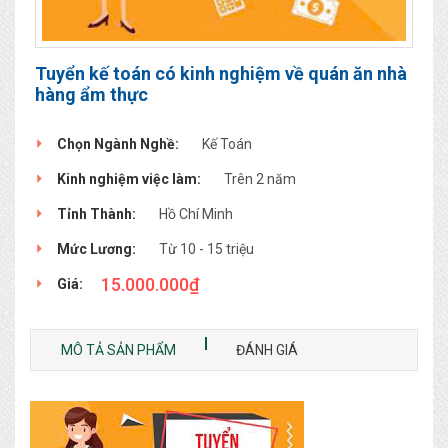
Tuyển kế toán có kinh nghiệm về quán ăn nhà
hàng ẩm thực
Chọn Ngành Nghề:
Kế Toán
Kinh nghiệm việc làm:
Trên 2 năm
Tỉnh Thành:
Hồ Chí Minh
Mức Lương:
Từ 10 - 15 triệu
15.000.000
₫
Giá:
MÔ TẢ SẢN PHẨM
ĐÁNH GIÁ