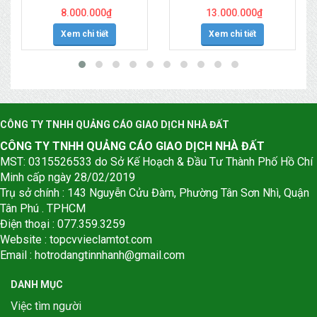
8.000.000
₫
13.000.000
₫
Xem chi tiết
Xem chi tiết
CÔNG TY TNHH QUẢNG CÁO GIAO DỊCH NHÀ ĐẤT
CÔNG TY TNHH QUẢNG CÁO GIAO DỊCH NHÀ ĐẤT
MST: 0315526533 do Sở Kế Hoạch & Đầu Tư Thành Phố Hồ Chí
Minh cấp ngày 28/02/2019
Trụ sở chính : 143 Nguyễn Cửu Đàm, Phường Tân Sơn Nhì, Quận
Tân Phú . TPHCM
Điện thoại : 077.359.3259
Website : topcvvieclamtot.com
Email :
hotrodangtinnhanh@gmail.com
DANH MỤC
Việc tìm người