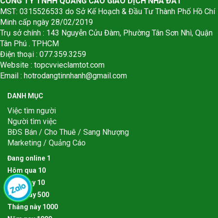
CÔNG TY TNHH QUẢNG CÁO GIAO DỊCH NHÀ ĐẤT
MST: 0315526533 do Sở Kế Hoạch & Đầu Tư Thành Phố Hồ Chí
Minh cấp ngày 28/02/2019
Trụ sở chính : 143 Nguyễn Cửu Đàm, Phường Tân Sơn Nhì, Quận
Tân Phú . TPHCM
Điện thoại : 077.359.3259
Website : topcvvieclamtot.com
Email :
hotrodangtinnhanh@gmail.com
DANH MỤC
Việc tìm người
Người tìm việc
BĐS Bán / Cho Thuê / Sang Nhượng
Marketing / Quảng Cáo
Đang online
1
Hôm qua
1
0
Hôm nay
1
0
Tuần này
5
0
0
Tháng này
1
0
0
0