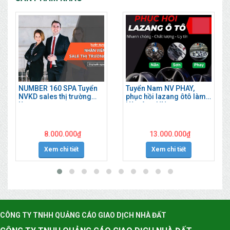
NUMBER 160 SPA Tuyển
Tuyển Nam NV PHAY,
NVKD sales thị trường
phục hồi lazang ôtô làm
làm ngay
Hà Đông HN
8.000.000
₫
13.000.000
₫
Xem chi tiết
Xem chi tiết
CÔNG TY TNHH QUẢNG CÁO GIAO DỊCH NHÀ ĐẤT