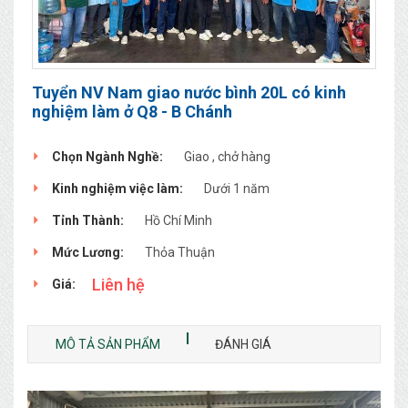
Tuyển NV Nam giao nước bình 20L có kinh
nghiệm làm ở Q8 - B Chánh
Chọn Ngành Nghề:
Giao , chở hàng
Kinh nghiệm việc làm:
Dưới 1 năm
Tỉnh Thành:
Hồ Chí Minh
Mức Lương:
Thỏa Thuận
Liên hệ
Giá:
MÔ TẢ SẢN PHẨM
ĐÁNH GIÁ