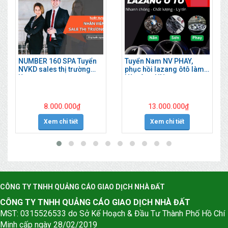
NUMBER 160 SPA Tuyển
Tuyển Nam NV PHAY,
NVKD sales thị trường
phục hồi lazang ôtô làm
làm ngay
Hà Đông HN
8.000.000
₫
13.000.000
₫
Xem chi tiết
Xem chi tiết
CÔNG TY TNHH QUẢNG CÁO GIAO DỊCH NHÀ ĐẤT
CÔNG TY TNHH QUẢNG CÁO GIAO DỊCH NHÀ ĐẤT
MST: 0315526533 do Sở Kế Hoạch & Đầu Tư Thành Phố Hồ Chí
Minh cấp ngày 28/02/2019