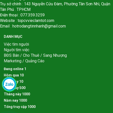
Trụ sở chính : 143 Nguyễn Cửu Đàm, Phường Tân Sơn Nhì, Quận
Tân Phú . TPHCM
Điện thoại : 077.359.3259
Website : topcvvieclamtot.com
Email :
hotrodangtinnhanh@gmail.com
DANH MỤC
Việc tìm người
Người tìm việc
BĐS Bán / Cho Thuê / Sang Nhượng
Marketing / Quảng Cáo
Đang online
1
Hôm qua
1
0
Hôm nay
1
0
Tuần này
5
0
0
Tháng này
1
0
0
0
Năm nay
1
0
0
0
Tổng truy cập
1
0
0
0