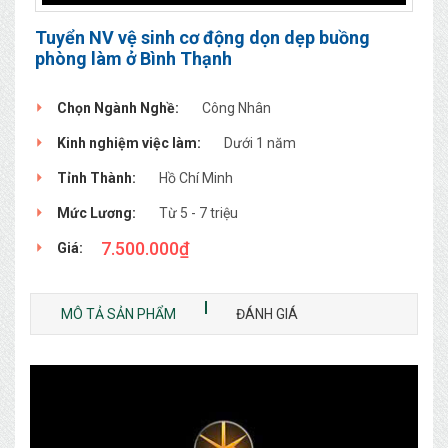
Tuyển NV vệ sinh cơ động dọn dẹp buồng
phòng làm ở Bình Thạnh
Chọn Ngành Nghề:
Công Nhân
Kinh nghiệm việc làm:
Dưới 1 năm
Tỉnh Thành:
Hồ Chí Minh
Mức Lương:
Từ 5 - 7 triệu
7.500.000
₫
Giá:
MÔ TẢ SẢN PHẨM
ĐÁNH GIÁ