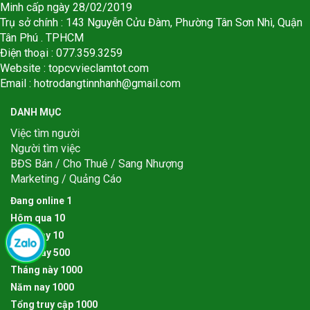
Minh cấp ngày 28/02/2019
Trụ sở chính : 143 Nguyễn Cửu Đàm, Phường Tân Sơn Nhì, Quận
Tân Phú . TPHCM
Điện thoại : 077.359.3259
Website : topcvvieclamtot.com
Email :
hotrodangtinnhanh@gmail.com
DANH MỤC
Việc tìm người
Người tìm việc
BĐS Bán / Cho Thuê / Sang Nhượng
Marketing / Quảng Cáo
Đang online
1
Hôm qua
1
0
Hôm nay
1
0
Tuần này
5
0
0
Tháng này
1
0
0
0
Năm nay
1
0
0
0
Tổng truy cập
1
0
0
0