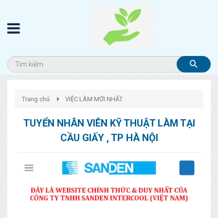
Trang chủ
VIỆC LÀM MỚI NHẤT
TUYỂN NHÂN VIÊN KỸ THUẬT LÀM TẠI
CẦU GIẤY , TP HÀ NỘI