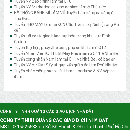
Tuyển NV Bếp chính làm tại Q10
Tuyển NV Marketing có kinh nghiệm làm ở Thủ Đức
HỆ THỐNG BÁNH MÌ LÂM VŨ Tuyển bán hàng ca sáng ở
Thủ Đức
Tuyển THỢ MAY làm tại KCN Cầu Tràm Tây Ninh ( Long An
cũ )
Tuyển Lái xe tải giao hàng tạp hóa trong khu vực Bình
Chánh
Tuyển thợ tiện, phay ,thợ sơn , phụ cơ khí làm ở Q12
Tuyển Nhân Viên Kỹ Thuật Máy Nhựa làm ở Q11 & Nhà Bè
Tuyển công nhân Nam làm tại Q11 và Nhà Bè , có bao ăn
Tuyển NV nữ Giặt Sấy ủi, gấp xếp quần áo làm Phú Nhuận
Tuyển nhân viên phục vụ full time - partime & NV bếp ca
đêm
CÔNG TY TNHH QUẢNG CÁO GIAO DỊCH NHÀ ĐẤT
CÔNG TY TNHH QUẢNG CÁO GIAO DỊCH NHÀ ĐẤT
MST: 0315526533 do Sở Kế Hoạch & Đầu Tư Thành Phố Hồ Chí