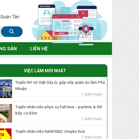
, Quận Tân
NG SẢN
LIÊN HỆ
VIỆC LÀM MỚI NHẤT
Tuyển NV nữ Giặt Sấy ủi, gấp xếp quần áo làm Phú
Nhuận
1 tuần trước
Tuyển nhân viên phục vụ full time - partime & NV
bếp ca đêm
1 tuần trước
Tuyển nhân viên NAM R&D chuyên hoá
1 tuần trước