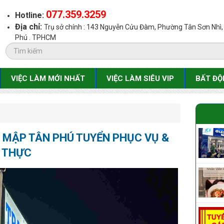
077.359.3259
Hotline:
Địa chỉ:
Trụ sở chính : 143 Nguyễn Cửu Đàm, Phường Tân Sơn Nhì
Phú . TPHCM
VIỆC LÀM MỚI NHẤT
VIỆC LÀM SIÊU VIP
BẤT ĐỘ
 MẬP TÂN PHÚ TUYỂN PHỤC VỤ &
P THỰC