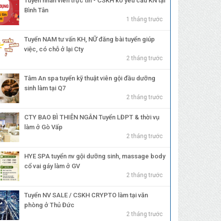
Tuyển nhân viên trực tin - CSKH ko yêu cầu KN tại
Bình Tân
1 tháng trước
Tuyển NAM tư vấn KH, NỮ đăng bài tuyển giúp
việc, có chỗ ở lại Cty
2 tháng trước
Tâm An spa tuyển kỹ thuật viên gội đầu dưỡng
sinh làm tại Q7
2 tháng trước
CTY BAO BÌ THIÊN NGÂN Tuyển LĐPT & thời vụ
làm ở Gò Vấp
2 tháng trước
HYE SPA tuyển nv gội dưỡng sinh, massage body
cổ vai gáy làm ở GV
2 tháng trước
Tuyển NV SALE / CSKH CRYPTO làm tại văn
phòng ở Thủ Đức
2 tháng trước