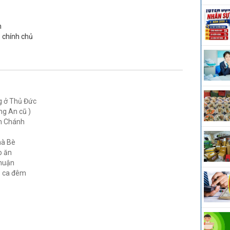
m
p chính chủ
 ở Thủ Đức
g An cũ )
nh Chánh
hà Bè
o ăn
Nhuận
p ca đêm