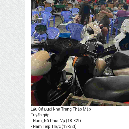
Lẩu Cá Đuối Nha Trang Thảo Mập
Tuyển gấp :
- Nam_Nữ Phục Vụ (18-32t)
- Nam Tiếp Thực (18-32t)