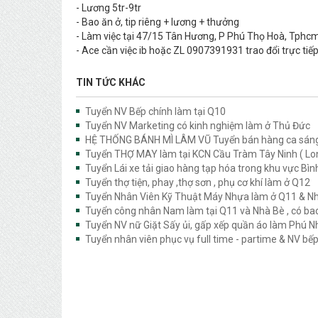
- Lương 5tr-9tr
- Bao ăn ở, tip riêng + lương + thưởng
- Làm việc tại 47/15 Tân Hương, P Phú Thọ Hoà, Tphc
- Ace cần việc ib hoặc ZL 0907391931 trao đổi trực tiế
TIN TỨC KHÁC
Tuyển NV Bếp chính làm tại Q10
Tuyển NV Marketing có kinh nghiệm làm ở Thủ Đức
HỆ THỐNG BÁNH MÌ LÂM VŨ Tuyển bán hàng ca sáng
Tuyển THỢ MAY làm tại KCN Cầu Tràm Tây Ninh ( Lon
Tuyển Lái xe tải giao hàng tạp hóa trong khu vực Bì
Tuyển thợ tiện, phay ,thợ sơn , phụ cơ khí làm ở Q12
Tuyển Nhân Viên Kỹ Thuật Máy Nhựa làm ở Q11 & N
Tuyển công nhân Nam làm tại Q11 và Nhà Bè , có ba
Tuyển NV nữ Giặt Sấy ủi, gấp xếp quần áo làm Phú 
Tuyển nhân viên phục vụ full time - partime & NV bế