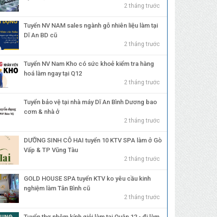
2 tháng trước
Tuyển NV NAM sales ngành gỗ nhiên liệu làm tại
Dĩ An BD cũ
2 tháng trước
Tuyển NV Nam Kho có sức khoẻ kiểm tra hàng
hoá làm ngay tại Q12
2 tháng trước
Tuyển bảo vệ tại nhà máy Dĩ An Bình Dương bao
cơm & nhà ở
2 tháng trước
DƯỠNG SINH CÔ HAI tuyển 10 KTV SPA làm ở Gò
Vấp & TP Vũng Tàu
2 tháng trước
GOLD HOUSE SPA tuyển KTV ko yêu cầu kinh
nghiệm làm Tân Bình cũ
2 tháng trước
Tuyển thợ nhôm kính giỏi làm tại Quận 12 - đi làm