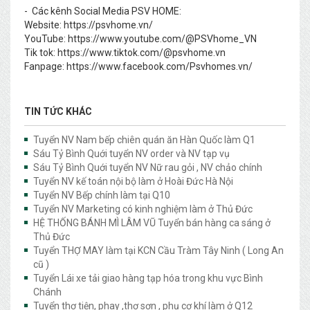
- Các kênh Social Media PSV HOME:
Website: https://psvhome.vn/
YouTube: https://www.youtube.com/@PSVhome_VN
Tik tok: https://www.tiktok.com/@psvhome.vn
Fanpage: https://www.facebook.com/Psvhomes.vn/
TIN TỨC KHÁC
Tuyển NV Nam bếp chiên quán ăn Hàn Quốc làm Q1
Sáu Tỷ Bình Quới tuyển NV order và NV tạp vụ
Sáu Tỷ Bình Quới tuyển NV Nữ rau gỏi , NV chảo chính
Tuyển NV kế toán nội bộ làm ở Hoài Đức Hà Nội
Tuyển NV Bếp chính làm tại Q10
Tuyển NV Marketing có kinh nghiệm làm ở Thủ Đức
HỆ THỐNG BÁNH MÌ LÂM VŨ Tuyển bán hàng ca sáng ở
Thủ Đức
Tuyển THỢ MAY làm tại KCN Cầu Tràm Tây Ninh ( Long An
cũ )
Tuyển Lái xe tải giao hàng tạp hóa trong khu vực Bình
Chánh
Tuyển thợ tiện, phay ,thợ sơn , phụ cơ khí làm ở Q12