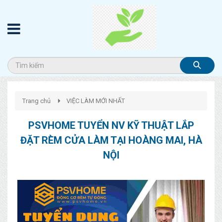
Trang chủ
VIỆC LÀM MỚI NHẤT
PSVHOME TUYỂN NV KỸ THUẬT LẮP
ĐẶT RÈM CỬA LÀM TẠI HOÀNG MAI, HÀ
NỘI