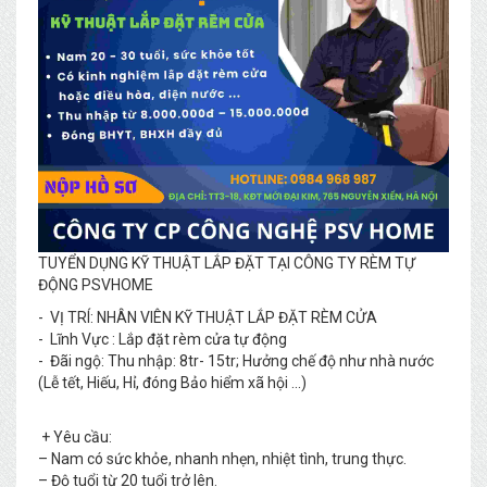
TUYỂN DỤNG KỸ THUẬT LẮP ĐẶT TẠI CÔNG TY RÈM TỰ
ĐỘNG PSVHOME
- VỊ TRÍ: NHÂN VIÊN KỸ THUẬT LẮP ĐẶT RÈM CỬA
- Lĩnh Vực : Lắp đặt rèm cửa tự động
- Đãi ngộ: Thu nhập: 8tr- 15tr; Hưởng chế độ như nhà nước
(Lễ tết, Hiếu, Hỉ, đóng Bảo hiểm xã hội ...)
+ Yêu cầu:
– Nam có sức khỏe, nhanh nhẹn, nhiệt tình, trung thực.
– Độ tuổi từ 20 tuổi trở lên.