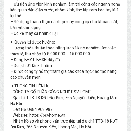
– Ưu tiên ứng viên kinh nghiệm làm thi công các ngành nghề
liên quan đến điện nước, nhôm kính, thợ lắp rèm kéo tay là 1
lợi thế …
– Sử dụng thành thạo các loại máy công cụ như khoan, cắt,
bắn vít dân dụng.
– Có xe máy cá nhân đi lại
+ Quyền lợi được hưởng:
- Lương thỏa thuận theo năng lực và kinh nghiệm làm việc
thực tế, thu nhập từ 8.000.000 – 15.000.000
– Đóng BHYT, BHXH đầy đủ
– Du lịch 01 lần/ 1 năm
– Được công ty hỗ trợ tham gia các khoá học đào tạo nâng
cao chuyên môn
+ THÔNG TIN LIÊN HỆ:
- CÔNG TY CỔ PHẦN CÔNG NGHỆ PSV HOME
- Địa chỉ: TT3-18 KĐT Đại Kim, 765 Nguyễn Xiển, Hoàng Mai,
Hà Nội
- Liên Hệ: 0984 968 987
- Website: https://psvhome.vn
- Nhận hồ sơ và phỏng vấn trực tiếp tại địa chỉ: TT3-18 KĐT
Đại Kim, 765 Nguyễn Xiển, Hoàng Mai, Hà Nội