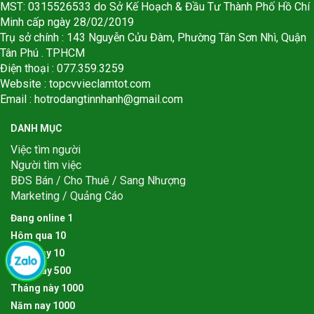
MST: 0315526533 do Sở Kế Hoạch & Đầu Tư Thành Phố Hồ Chí
Minh cấp ngày 28/02/2019
Trụ sở chính : 143 Nguyễn Cửu Đàm, Phường Tân Sơn Nhì, Quận
Tân Phú . TPHCM
Điện thoại : 077.359.3259
Website : topcvvieclamtot.com
Email :
hotrodangtinnhanh@gmail.com
DANH MỤC
Việc tìm người
Người tìm việc
BĐS Bán / Cho Thuê / Sang Nhượng
Marketing / Quảng Cáo
Đang online
1
Hôm qua
1
0
Hôm nay
1
0
Tuần này
5
0
0
Tháng này
1
0
0
0
Năm nay
1
0
0
0