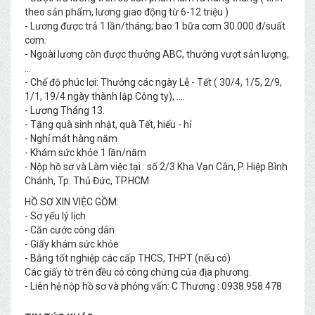
theo sản phẩm, lương giao động từ 6-12 triệu )
- Lương được trả 1 lần/tháng; bao 1 bữa cơm 30.000 đ/suất
cơm.
- Ngoài lương còn được thưởng ABC, thưởng vượt sản lượng,
...
- Chế độ phúc lợi: Thưởng các ngày Lễ - Tết ( 30/4, 1/5, 2/9,
1/1, 19/4 ngày thành lập Công ty), ....
- Lương Tháng 13.
- Tặng quà sinh nhật, quà Tết, hiếu - hỉ
- Nghỉ mát hàng năm
- Khám sức khỏe 1 lần/năm
- Nộp hồ sơ và Làm việc tại : số 2/3 Kha Vạn Cân, P. Hiệp Bình
Chánh, Tp. Thủ Đức, TP.HCM
HỒ SƠ XIN VIỆC GỒM:
- Sơ yếu lý lịch
- Căn cước công dân
- Giấy khám sức khỏe
- Bằng tốt nghiệp các cấp THCS, THPT (nếu có)
Các giấy tờ trên đều có công chứng của địa phương.
- Liên hệ nộp hồ sơ và phỏng vấn: C Thương : 0938.958.478