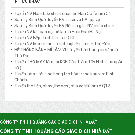
TIN TỨC KHÁC
Tuyển NV Nam bếp chiên quán ăn Hàn Quốc làm Q1
Sáu Tỷ Bình Quới tuyển NV order và NV tạp vụ
Sáu Tỷ Bình Quới tuyển NV Nữ rau gỏi , NV chảo chính
Tuyển NV kế toán nội bộ làm ở Hoài Đức Hà Nội
Tuyển NV Bếp chính làm tại Q10
Tuyển NV Marketing có kinh nghiệm làm ở Thủ Đức
HỆ THỐNG BÁNH MÌ LÂM VŨ Tuyển bán hàng ca sáng ở
Thủ Đức
Tuyển THỢ MAY làm tại KCN Cầu Tràm Tây Ninh ( Long An
cũ )
Tuyển Lái xe tải giao hàng tạp hóa trong khu vực Bình
Chánh
Tuyển thợ tiện, phay ,thợ sơn , phụ cơ khí làm ở Q12
CÔNG TY TNHH QUẢNG CÁO GIAO DỊCH NHÀ ĐẤT
CÔNG TY TNHH QUẢNG CÁO GIAO DỊCH NHÀ ĐẤT