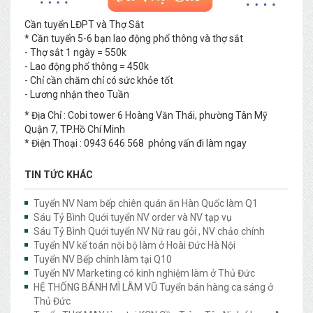
Cần tuyển LĐPT và Thợ Sắt
* Cần tuyển 5-6 bạn lao động phổ thông và thợ sắt
- Thợ sắt 1 ngày = 550k
- Lao động phổ thông = 450k
- Chỉ cần chăm chỉ có sức khỏe tốt
- Lương nhận theo Tuần
* Địa Chỉ : Cobi tower 6 Hoàng Văn Thái, phường Tân Mỹ
Quận 7, TP.Hồ Chí Minh
* Điện Thoại : 0943 646 568 phỏng vấn đi làm ngay
TIN TỨC KHÁC
Tuyển NV Nam bếp chiên quán ăn Hàn Quốc làm Q1
Sáu Tỷ Bình Quới tuyển NV order và NV tạp vụ
Sáu Tỷ Bình Quới tuyển NV Nữ rau gỏi , NV chảo chính
Tuyển NV kế toán nội bộ làm ở Hoài Đức Hà Nội
Tuyển NV Bếp chính làm tại Q10
Tuyển NV Marketing có kinh nghiệm làm ở Thủ Đức
HỆ THỐNG BÁNH MÌ LÂM VŨ Tuyển bán hàng ca sáng ở
Thủ Đức