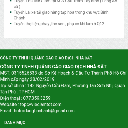
Tuyển THỢ MAY làm tại KCN Cầu Tràm Tây Ninh ( Long An
cũ )
Tuyển Lái xe tải giao hàng tạp hóa trong khu vực Bình
Chánh
Tuyển thợ tiện, phay ,thợ sơn , phụ cơ khí làm ở Q12
CÔNG TY TNHH QUẢNG CÁO GIAO DỊCH NHÀ ĐẤT
CÔNG TY TNHH QUẢNG CÁO GIAO DỊCH NHÀ ĐẤT
MST: 0315526533 do Sở Kế Hoạch & Đầu Tư Thành Phố Hồ Chí
Minh cấp ngày 28/02/2019
Trụ sở chính : 143 Nguyễn Cửu Đàm, Phường Tân Sơn Nhì, Quận
Tân Phú . TPHCM
Điện thoại : 077.359.3259
Website : topcvvieclamtot.com
Email :
hotrodangtinnhanh@gmail.com
DANH MỤC