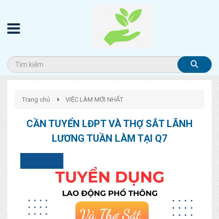
Trang chủ
VIỆC LÀM MỚI NHẤT
CẦN TUYỂN LĐPT VÀ THỢ SẮT LÃNH
LƯƠNG TUẦN LÀM TẠI Q7