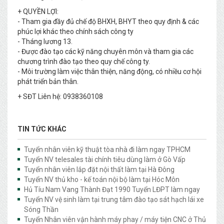
+ QUYỀN LỢI:
- Tham gia đầy đủ chế độ BHXH, BHYT theo quy định & các
phúc lợi khác theo chính sách công ty
- Tháng lương 13.
- Được đào tạo các kỹ năng chuyên môn và tham gia các
chương trình đào tạo theo quy chế công ty.
- Môi trường làm việc thân thiện, năng động, có nhiều cơ hội
phát triển bản thân.
+ SĐT Liên hệ: 0938360108
TIN TỨC KHÁC
Tuyển nhân viên kỹ thuật tòa nhà đi làm ngay TPHCM
Tuyển NV telesales tài chính tiêu dùng làm ở Gò Vấp
Tuyển nhân viên lắp đặt nội thất làm tại Hà Đông
Tuyển NV thủ kho - kế toán nội bộ làm tại Hóc Môn
Hủ Tíu Nam Vang Thành Đạt 1990 Tuyển LĐPT làm ngay
Tuyển NV vệ sinh làm tại trung tâm đào tạo sát hạch lái xe
Sóng Thần
Tuyển Nhân viên vận hành máy phay / máy tiện CNC ở Thủ