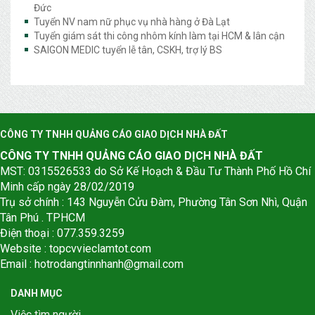
Đức
Tuyển NV nam nữ phục vụ nhà hàng ở Đà Lạt
Tuyển giám sát thi công nhôm kính làm tại HCM & lân cận
SAIGON MEDIC tuyển lễ tân, CSKH, trợ lý BS
CÔNG TY TNHH QUẢNG CÁO GIAO DỊCH NHÀ ĐẤT
CÔNG TY TNHH QUẢNG CÁO GIAO DỊCH NHÀ ĐẤT
MST: 0315526533 do Sở Kế Hoạch & Đầu Tư Thành Phố Hồ Chí
Minh cấp ngày 28/02/2019
Trụ sở chính : 143 Nguyễn Cửu Đàm, Phường Tân Sơn Nhì, Quận
Tân Phú . TPHCM
Điện thoại : 077.359.3259
Website : topcvvieclamtot.com
Email :
hotrodangtinnhanh@gmail.com
DANH MỤC
Việc tìm người