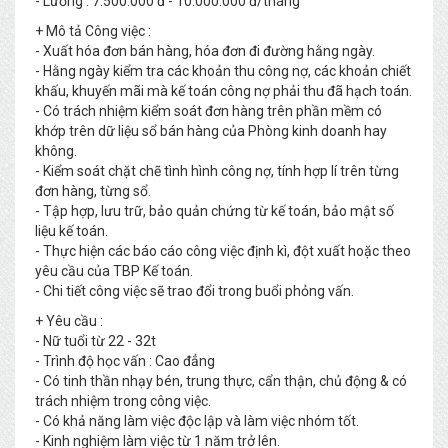
- Lương : 7.500.000 đ - 10.000.000 đ/tháng
+ Mô tả Công việc :
- Xuất hóa đơn bán hàng, hóa đơn đi đường hằng ngày.
- Hằng ngày kiểm tra các khoản thu công nợ, các khoản chiết
khấu, khuyến mãi mà kế toán công nợ phải thu đã hạch toán.
- Có trách nhiệm kiểm soát đơn hàng trên phần mềm có
khớp trên dữ liệu sổ bán hàng của Phòng kinh doanh hay
không.
- Kiểm soát chặt chẽ tình hình công nợ, tính hợp lí trên từng
đơn hàng, từng sổ.
- Tập hợp, lưu trữ, bảo quản chứng từ kế toán, bảo mật số
liệu kế toán.
- Thực hiện các báo cáo công việc định kì, đột xuất hoặc theo
yêu cầu của TBP Kế toán.
- Chi tiết công việc sẽ trao đổi trong buổi phỏng vấn.
+ Yêu cầu :
- Nữ tuổi từ 22 - 32t
- Trình độ học vấn : Cao đẳng
- Có tinh thần nhạy bén, trung thực, cẩn thận, chủ động & có
trách nhiệm trong công việc.
- Có khả năng làm việc độc lập và làm việc nhóm tốt.
- Kinh nghiệm làm việc từ 1 năm trở lên.