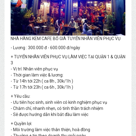
NHÀ HÀNG KEM CAFE BỐ GIÀ TUYỂN NHÂN VIÊN PHỤC VỤ
- Lương : 300.000 đ - 600.000 đ/ngày
+ TUYỂN NHÂN VIÊN PHỤC VỤ LÀM VIỆC TẠI QUẬN 1 & QUẬN
3
- Vị trí: Nhân viên phục vụ
- Thời gian làm việc & lương:
- Từ 14h tới 22h ( ca 8h , 30k/1h )
- Từ 17h tới 23h ( ca 6h , 30k/1h )
+ Yêu cầu:
- Ưu tiên học sinh, sinh viên có kinh nghiệm phục vụ
- Chăm chỉ, nhanh nhẹn, có tinh thần trách nhiệm
- Sẽ được hướng dẫn khi bắt đầu làm việc
+ Quyền lợi:
- Môi trường làm việc thân thiện, hoà đồng
- Thưởng + tip theo doanh thu mỗi ngày