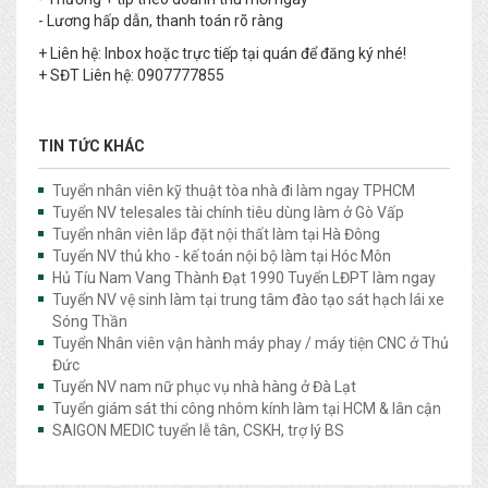
- Lương hấp dẫn, thanh toán rõ ràng
+ Liên hệ: Inbox hoặc trực tiếp tại quán để đăng ký nhé!
+ SĐT Liên hệ: 0907777855
TIN TỨC KHÁC
Tuyển nhân viên kỹ thuật tòa nhà đi làm ngay TPHCM
Tuyển NV telesales tài chính tiêu dùng làm ở Gò Vấp
Tuyển nhân viên lắp đặt nội thất làm tại Hà Đông
Tuyển NV thủ kho - kế toán nội bộ làm tại Hóc Môn
Hủ Tíu Nam Vang Thành Đạt 1990 Tuyển LĐPT làm ngay
Tuyển NV vệ sinh làm tại trung tâm đào tạo sát hạch lái xe
Sóng Thần
Tuyển Nhân viên vận hành máy phay / máy tiện CNC ở Thủ
Đức
Tuyển NV nam nữ phục vụ nhà hàng ở Đà Lạt
Tuyển giám sát thi công nhôm kính làm tại HCM & lân cận
SAIGON MEDIC tuyển lễ tân, CSKH, trợ lý BS