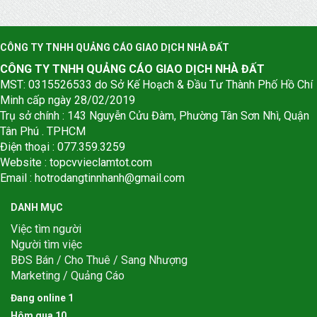
CÔNG TY TNHH QUẢNG CÁO GIAO DỊCH NHÀ ĐẤT
CÔNG TY TNHH QUẢNG CÁO GIAO DỊCH NHÀ ĐẤT
MST: 0315526533 do Sở Kế Hoạch & Đầu Tư Thành Phố Hồ Chí
Minh cấp ngày 28/02/2019
Trụ sở chính : 143 Nguyễn Cửu Đàm, Phường Tân Sơn Nhì, Quận
Tân Phú . TPHCM
Điện thoại : 077.359.3259
Website : topcvvieclamtot.com
Email :
hotrodangtinnhanh@gmail.com
DANH MỤC
Việc tìm người
Người tìm việc
BĐS Bán / Cho Thuê / Sang Nhượng
Marketing / Quảng Cáo
Đang online
1
Hôm qua
1
0