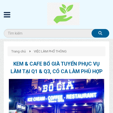
Trang chủ
VIỆC LÀM PHỔ THÔNG
KEM & CAFE BỐ GIÀ TUYỂN PHỤC VỤ
LÀM TẠI Q1 & Q3, CÓ CA LÀM PHÙ HỢP