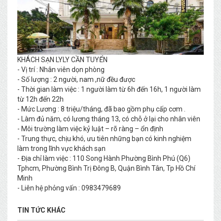
KHÁCH SẠN LYLY CẦN TUYỂN
- Vị trí : Nhân viên dọn phòng
- Số lượng : 2 người, nam ,nữ đều được
- Thời gian làm việc : 1 người làm từ 6h đến 16h, 1 người làm
từ 12h đến 22h
- Mức Lương : 8 triệu/tháng, đã bao gồm phụ cấp cơm .
- Làm đủ năm, có lương tháng 13, có chỗ ở lại cho nhân viên
- Môi trường làm việc kỷ luật – rõ ràng – ổn định
- Trung thực, chịu khó, ưu tiên những bạn có kinh nghiệm
làm trong lĩnh vực khách sạn
- Địa chỉ làm việc : 110 Song Hành Phường Bình Phú (Q6)
Tphcm, Phường Bình Trị Đông B, Quận Bình Tân, Tp Hồ Chí
Minh
- Liên hệ phỏng vấn : 0983479689
TIN TỨC KHÁC