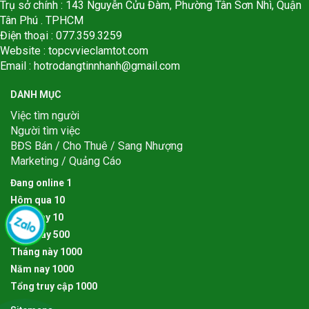
Trụ sở chính : 143 Nguyễn Cửu Đàm, Phường Tân Sơn Nhì, Quận
Tân Phú . TPHCM
Điện thoại : 077.359.3259
Website : topcvvieclamtot.com
Email :
hotrodangtinnhanh@gmail.com
DANH MỤC
Việc tìm người
Người tìm việc
BĐS Bán / Cho Thuê / Sang Nhượng
Marketing / Quảng Cáo
Đang online
1
Hôm qua
1
0
Hôm nay
1
0
Tuần này
5
0
0
Tháng này
1
0
0
0
Năm nay
1
0
0
0
Tổng truy cập
1
0
0
0