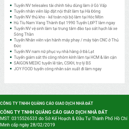
Tuyển NV telesales tài chính tiêu dùng làm ở Gò Vấp
Tuyển nhân viên lắp đặt nội thất làm tại Hà Đông
Tuyển NV thủ kho - kế toán nội bộ làm tại Hóc Môn
Hủ Tíu Nam Vang Thành Đạt 1990 Tuyển LĐPT làm ngay
Tuyển NV vệ sinh làm tại trung tâm đào tạo sát hạch lái xe
Sóng Thần
Tuyển Nhân viên vận hành máy phay / máy tiện CNC ở Thủ
Đức
Tuyển NV nam nữ phục vụ nhà hàng ở Đà Lạt
Tuyển giám sát thi công nhôm kính làm tại HCM & lân cận
SAIGON MEDIC tuyển lễ tân, CSKH, trợ lý BS
JOY FOOD tuyển công nhân sản xuất đi làm ngay
CÔNG TY TNHH QUẢNG CÁO GIAO DỊCH NHÀ ĐẤT
CÔNG TY TNHH QUẢNG CÁO GIAO DỊCH NHÀ ĐẤT
MST: 0315526533 do Sở Kế Hoạch & Đầu Tư Thành Phố Hồ Chí
Minh cấp ngày 28/02/2019