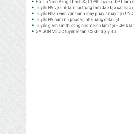
Hủ Tíu Nam Vang Thành Đạt 1990 Tuyển LĐPT làm 
Tuyển NV vệ sinh làm tại trung tâm đào tạo sát hạch
Tuyển Nhân viên vận hành máy phay / máy tiện CNC
Tuyển NV nam nữ phục vụ nhà hàng ở Đà Lạt
Tuyển giám sát thi công nhôm kính làm tại HCM & lâ
SAIGON MEDIC tuyển lễ tân, CSKH, trợ lý BS