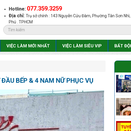
077.359.3259
Hotline:
Địa chỉ:
Trụ sở chính : 143 Nguyễn Cửu Đàm, Phường Tân Sơn Nhì
Phú . TPHCM
VIỆC LÀM MỚI NHẤT
VIỆC LÀM SIÊU VIP
BẤT ĐỘ
 ĐẦU BẾP & 4 NAM NỮ PHỤC VỤ