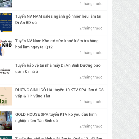
2 tháng trước
Tuyển NV NAM sales ngành gỗ nhiên liệu làm tại
Dĩ An BD cũ
2 tháng trước
Tuyển NV Nam Kho có sức khoẻ kiểm tra hàng
hoá làm ngay tại Q12
2 tháng trước
Tuyển bảo vệ tại nhà máy Dĩ An Bình Dương bao
cơm & nhà ở
2 tháng trước
DƯỠNG SINH CÔ HAI tuyển 10 KTV SPA làm ở Gò
Vấp & TP Vũng Tàu
2 tháng trước
GOLD HOUSE SPA tuyển KTV ko yêu cầu kinh
nghiệm làm Tân Bình cũ
2 tháng trước
Tuyển thợ nhôm kính giỏi làm tại Quận 12 - đi làm