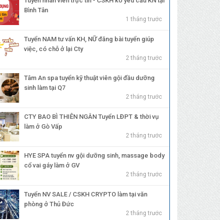
Tuyển nhân viên trực tin - CSKH ko yêu cầu KN tại
Bình Tân
1 tháng trước
Tuyển NAM tư vấn KH, NỮ đăng bài tuyển giúp
việc, có chỗ ở lại Cty
2 tháng trước
Tâm An spa tuyển kỹ thuật viên gội đầu dưỡng
sinh làm tại Q7
2 tháng trước
CTY BAO BÌ THIÊN NGÂN Tuyển LĐPT & thời vụ
làm ở Gò Vấp
2 tháng trước
HYE SPA tuyển nv gội dưỡng sinh, massage body
cổ vai gáy làm ở GV
2 tháng trước
Tuyển NV SALE / CSKH CRYPTO làm tại văn
phòng ở Thủ Đức
2 tháng trước