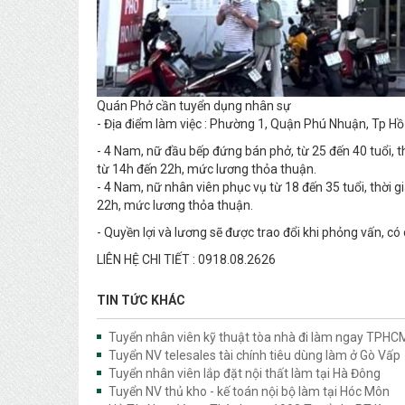
Quán Phở cần tuyển dụng nhân sự
- Địa điểm làm việc : Phường 1, Quận Phú Nhuận, Tp Hồ
- 4 Nam, nữ đầu bếp đứng bán phở, từ 25 đến 40 tuổi, t
từ 14h đến 22h, mức lương thỏa thuận.
- 4 Nam, nữ nhân viên phục vụ từ 18 đến 35 tuổi, thời g
22h, mức lương thỏa thuận.
- Quyền lợi và lương sẽ được trao đổi khi phỏng vấn, có
LIÊN HỆ CHI TIẾT : 0918.08.2626
TIN TỨC KHÁC
Tuyển nhân viên kỹ thuật tòa nhà đi làm ngay TPHC
Tuyển NV telesales tài chính tiêu dùng làm ở Gò Vấp
Tuyển nhân viên lắp đặt nội thất làm tại Hà Đông
Tuyển NV thủ kho - kế toán nội bộ làm tại Hóc Môn