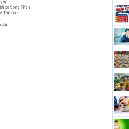
ngay
 lái xe Sóng Thần
 ở Thủ Đức
n cận