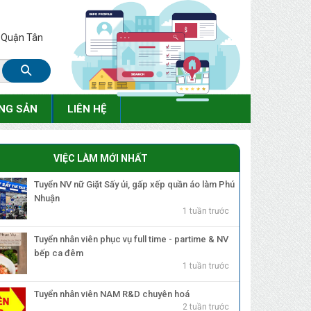
, Quận Tân
NG SẢN
LIÊN HỆ
VIỆC LÀM MỚI NHẤT
Tuyển NV nữ Giặt Sấy ủi, gấp xếp quần áo làm Phú
Nhuận
1 tuần trước
Tuyển nhân viên phục vụ full time - partime & NV
bếp ca đêm
1 tuần trước
Tuyển nhân viên NAM R&D chuyên hoá
2 tuần trước