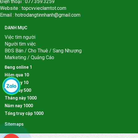
Điện thoại : 077.359.3259
Website : topcvvieclamtot.com
Email :
hotrodangtinnhanh@gmail.com
DANH MỤC
Việc tìm người
Người tìm việc
BĐS Bán / Cho Thuê / Sang Nhượng
Marketing / Quảng Cáo
Đang online
1
Hôm qua
1
0
Hôm nay
1
0
Tuần này
5
0
0
Tháng này
1
0
0
0
Năm nay
1
0
0
0
Tổng truy cập
1
0
0
0
Sitemaps