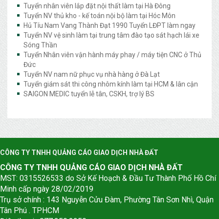
Tuyển nhân viên lắp đặt nội thất làm tại Hà Đông
Tuyển NV thủ kho - kế toán nội bộ làm tại Hóc Môn
Hủ Tíu Nam Vang Thành Đạt 1990 Tuyển LĐPT làm ngay
Tuyển NV vệ sinh làm tại trung tâm đào tạo sát hạch lái xe
Sóng Thần
Tuyển Nhân viên vận hành máy phay / máy tiện CNC ở Thủ
Đức
Tuyển NV nam nữ phục vụ nhà hàng ở Đà Lạt
Tuyển giám sát thi công nhôm kính làm tại HCM & lân cận
SAIGON MEDIC tuyển lễ tân, CSKH, trợ lý BS
CÔNG TY TNHH QUẢNG CÁO GIAO DỊCH NHÀ ĐẤT
CÔNG TY TNHH QUẢNG CÁO GIAO DỊCH NHÀ ĐẤT
MST: 0315526533 do Sở Kế Hoạch & Đầu Tư Thành Phố Hồ Chí
Minh cấp ngày 28/02/2019
Trụ sở chính : 143 Nguyễn Cửu Đàm, Phường Tân Sơn Nhì, Quận
Tân Phú . TPHCM