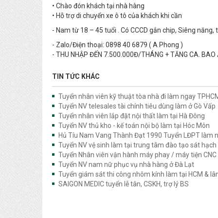
• Chào đón khách tại nhà hàng
• Hỗ trợ di chuyển xe ô tô của khách khi cần
- Nam từ 18 – 45 tuổi . Có CCCD gắn chip, Siêng năng, 
- Zalo/Điện thoại: 0898 40 6879 ( A Phong )
- THU NHẬP ĐẾN 7.500.000Đ/THÁNG + TĂNG CA. BAO
TIN TỨC KHÁC
Tuyển nhân viên kỹ thuật tòa nhà đi làm ngay TPHC
Tuyển NV telesales tài chính tiêu dùng làm ở Gò Vấp
Tuyển nhân viên lắp đặt nội thất làm tại Hà Đông
Tuyển NV thủ kho - kế toán nội bộ làm tại Hóc Môn
Hủ Tíu Nam Vang Thành Đạt 1990 Tuyển LĐPT làm 
Tuyển NV vệ sinh làm tại trung tâm đào tạo sát hạch
Tuyển Nhân viên vận hành máy phay / máy tiện CNC
Tuyển NV nam nữ phục vụ nhà hàng ở Đà Lạt
Tuyển giám sát thi công nhôm kính làm tại HCM & lâ
SAIGON MEDIC tuyển lễ tân, CSKH, trợ lý BS