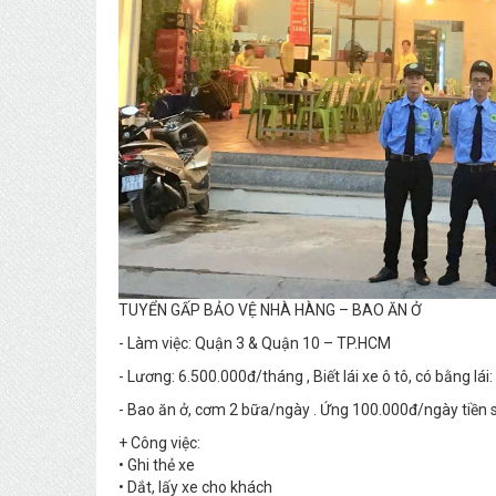
TUYỂN GẤP BẢO VỆ NHÀ HÀNG – BAO ĂN Ở
- Làm việc: Quận 3 & Quận 10 – TP.HCM
- Lương: 6.500.000đ/tháng , Biết lái xe ô tô, có bằng lá
- Bao ăn ở, cơm 2 bữa/ngày . Ứng 100.000đ/ngày tiền 
+ Công việc:
• Ghi thẻ xe
• Dắt, lấy xe cho khách