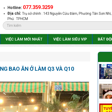
077.359.3259
Hotline:
Địa chỉ:
Trụ sở chính : 143 Nguyễn Cửu Đàm, Phường Tân Sơn Nhì
Phú . TPHCM
VIỆC LÀM MỚI NHẤT
VIỆC LÀM SIÊU VIP
BẤT ĐỘ
NG BAO ĂN Ở LÀM Q3 VÀ Q10