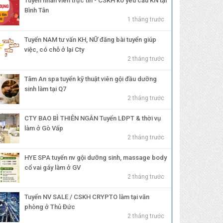
Tuyển nhân viên trực tin - CSKH ko yêu cầu KN tại
Bình Tân
1 tháng trước
Tuyển NAM tư vấn KH, NỮ đăng bài tuyển giúp
việc, có chỗ ở lại Cty
2 tháng trước
Tâm An spa tuyển kỹ thuật viên gội đầu dưỡng
sinh làm tại Q7
2 tháng trước
CTY BAO BÌ THIÊN NGÂN Tuyển LĐPT & thời vụ
làm ở Gò Vấp
2 tháng trước
HYE SPA tuyển nv gội dưỡng sinh, massage body
cổ vai gáy làm ở GV
2 tháng trước
Tuyển NV SALE / CSKH CRYPTO làm tại văn
phòng ở Thủ Đức
2 tháng trước