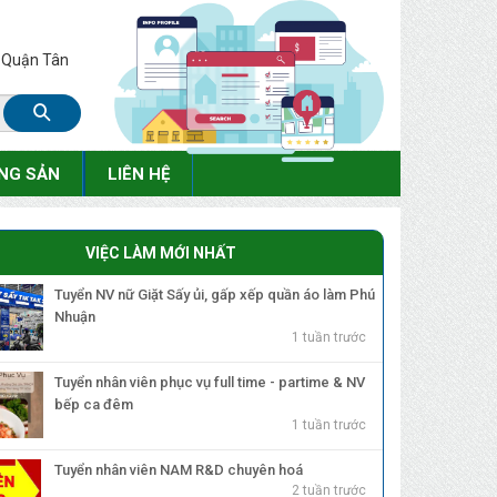
, Quận Tân
NG SẢN
LIÊN HỆ
VIỆC LÀM MỚI NHẤT
Tuyển NV nữ Giặt Sấy ủi, gấp xếp quần áo làm Phú
Nhuận
1 tuần trước
Tuyển nhân viên phục vụ full time - partime & NV
bếp ca đêm
1 tuần trước
Tuyển nhân viên NAM R&D chuyên hoá
2 tuần trước