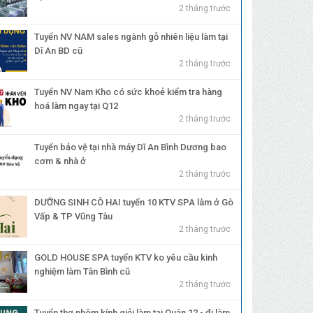
2 tháng trước
Tuyển NV NAM sales ngành gỗ nhiên liệu làm tại
Dĩ An BD cũ
2 tháng trước
Tuyển NV Nam Kho có sức khoẻ kiểm tra hàng
hoá làm ngay tại Q12
2 tháng trước
Tuyển bảo vệ tại nhà máy Dĩ An Bình Dương bao
cơm & nhà ở
2 tháng trước
DƯỠNG SINH CÔ HAI tuyển 10 KTV SPA làm ở Gò
Vấp & TP Vũng Tàu
2 tháng trước
GOLD HOUSE SPA tuyển KTV ko yêu cầu kinh
nghiệm làm Tân Bình cũ
2 tháng trước
Tuyển thợ nhôm kính giỏi làm tại Quận 12 - đi làm