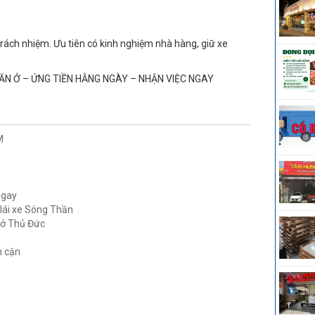
trách nhiệm. Ưu tiên có kinh nghiệm nhà hàng, giữ xe
 ĂN Ở – ỨNG TIỀN HẰNG NGÀY – NHẬN VIỆC NGAY
M
ngay
 lái xe Sóng Thần
 ở Thủ Đức
n cận