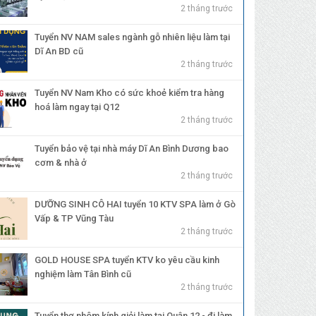
2 tháng trước
Tuyển NV NAM sales ngành gỗ nhiên liệu làm tại
Dĩ An BD cũ
2 tháng trước
Tuyển NV Nam Kho có sức khoẻ kiểm tra hàng
hoá làm ngay tại Q12
2 tháng trước
Tuyển bảo vệ tại nhà máy Dĩ An Bình Dương bao
cơm & nhà ở
2 tháng trước
DƯỠNG SINH CÔ HAI tuyển 10 KTV SPA làm ở Gò
Vấp & TP Vũng Tàu
2 tháng trước
GOLD HOUSE SPA tuyển KTV ko yêu cầu kinh
nghiệm làm Tân Bình cũ
2 tháng trước
Tuyển thợ nhôm kính giỏi làm tại Quận 12 - đi làm