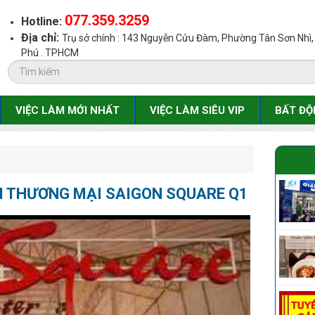
077.359.3259
Hotline:
Địa chỉ:
Trụ sở chính : 143 Nguyễn Cửu Đàm, Phường Tân Sơn Nhì
Phú . TPHCM
VIỆC LÀM MỚI NHẤT
VIỆC LÀM SIÊU VIP
BẤT ĐỘ
M THƯƠNG MẠI SAIGON SQUARE Q1