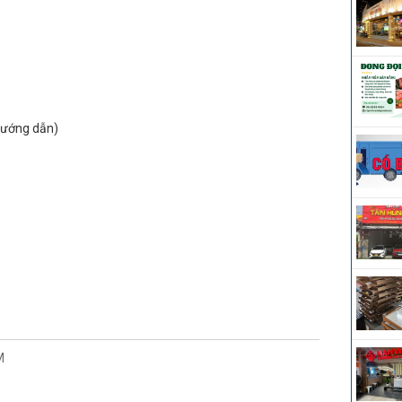
 hướng dẫn)
M