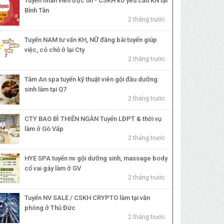
Tuyển nhân viên trực tin - CSKH ko yêu cầu KN tại
Bình Tân
2 tháng trước
Tuyển NAM tư vấn KH, NỮ đăng bài tuyển giúp
việc, có chỗ ở lại Cty
2 tháng trước
Tâm An spa tuyển kỹ thuật viên gội đầu dưỡng
sinh làm tại Q7
2 tháng trước
CTY BAO BÌ THIÊN NGÂN Tuyển LĐPT & thời vụ
làm ở Gò Vấp
2 tháng trước
HYE SPA tuyển nv gội dưỡng sinh, massage body
cổ vai gáy làm ở GV
2 tháng trước
Tuyển NV SALE / CSKH CRYPTO làm tại văn
phòng ở Thủ Đức
2 tháng trước