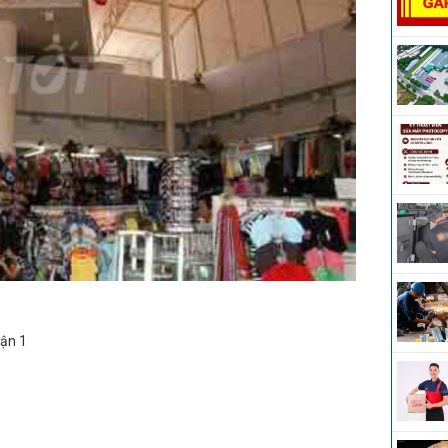
uận 1
1