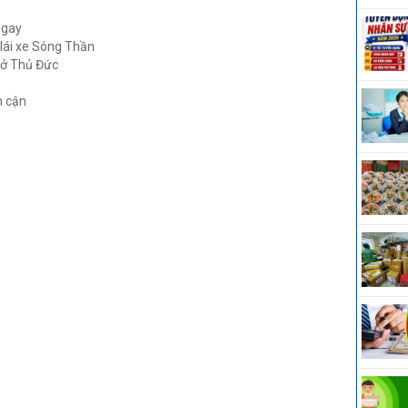
ngay
 lái xe Sóng Thần
 ở Thủ Đức
n cận