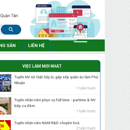
, Quận Tân
NG SẢN
LIÊN HỆ
VIỆC LÀM MỚI NHẤT
Tuyển NV nữ Giặt Sấy ủi, gấp xếp quần áo làm Phú
Nhuận
1 tuần trước
Tuyển nhân viên phục vụ full time - partime & NV
bếp ca đêm
1 tuần trước
Tuyển nhân viên NAM R&D chuyên hoá
2 tuần trước