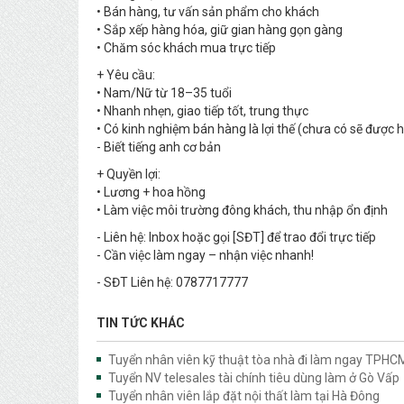
• Bán hàng, tư vấn sản phẩm cho khách
• Sắp xếp hàng hóa, giữ gian hàng gọn gàng
• Chăm sóc khách mua trực tiếp
+ Yêu cầu:
• Nam/Nữ từ 18–35 tuổi
• Nhanh nhẹn, giao tiếp tốt, trung thực
• Có kinh nghiệm bán hàng là lợi thế (chưa có sẽ được
- Biết tiếng anh cơ bản
+ Quyền lợi:
• Lương + hoa hồng
• Làm việc môi trường đông khách, thu nhập ổn định
- Liên hệ: Inbox hoặc gọi [SĐT] để trao đổi trực tiếp
- Cần việc làm ngay – nhận việc nhanh!
- SĐT Liên hệ: 0787717777
TIN TỨC KHÁC
Tuyển nhân viên kỹ thuật tòa nhà đi làm ngay TPHC
Tuyển NV telesales tài chính tiêu dùng làm ở Gò Vấp
Tuyển nhân viên lắp đặt nội thất làm tại Hà Đông