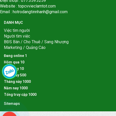
Điện thoại : 077.359.3259
Website : topcvvieclamtot.com
Email :
hotrodangtinnhanh@gmail.com
DANH MỤC
Việc tìm người
Người tìm việc
BĐS Bán / Cho Thuê / Sang Nhượng
Marketing / Quảng Cáo
Đang online
1
Hôm qua
1
0
Hôm nay
1
0
Tuần này
5
0
0
Tháng này
1
0
0
0
Năm nay
1
0
0
0
Tổng truy cập
1
0
0
0
Sitemaps