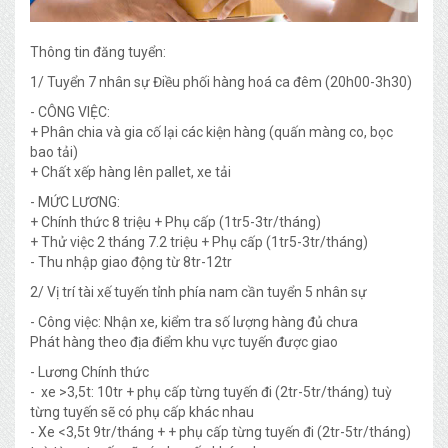
Thông tin đăng tuyển:
1/ Tuyển 7 nhân sự Điều phối hàng hoá ca đêm (20h00-3h30)
- CÔNG VIỆC:
+ Phân chia và gia cố lại các kiện hàng (quấn màng co, bọc
bao tải)
+ Chất xếp hàng lên pallet, xe tải
- MỨC LƯƠNG:
+ Chính thức 8 triệu + Phụ cấp (1tr5-3tr/tháng)
+ Thử việc 2 tháng 7.2 triệu + Phụ cấp (1tr5-3tr/tháng)
- Thu nhập giao động từ 8tr-12tr
2/ Vị trí tài xế tuyến tỉnh phía nam cần tuyển 5 nhân sự
- Công việc: Nhận xe, kiểm tra số lượng hàng đủ chưa
Phát hàng theo địa điểm khu vực tuyến được giao
- Lương Chính thức
- xe >3,5t: 10tr + phụ cấp từng tuyến đi (2tr-5tr/tháng) tuỳ
từng tuyến sẽ có phụ cấp khác nhau
- Xe <3,5t 9tr/tháng + + phụ cấp từng tuyến đi (2tr-5tr/tháng)