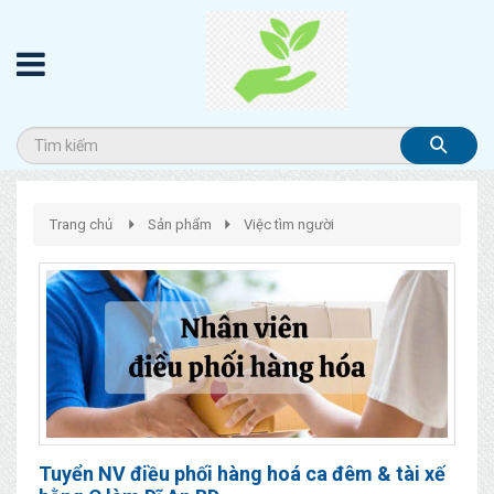
Trang chủ
Sản phẩm
Việc tìm người
Tuyển NV điều phối hàng hoá ca đêm & tài xế