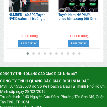
NUMBER 160 SPA Tuyển
Tuyển Nam NV PHAY,
NVKD sales thị trường
phục hồi lazang ôtô làm
làm ngay
Hà Đông HN
8.000.000
₫
13.000.000
₫
Xem chi tiết
Xem chi tiết
CÔNG TY TNHH QUẢNG CÁO GIAO DỊCH NHÀ ĐẤT
CÔNG TY TNHH QUẢNG CÁO GIAO DỊCH NHÀ ĐẤT
MST: 0315526533 do Sở Kế Hoạch & Đầu Tư Thành Phố Hồ Chí
Minh cấp ngày 28/02/2019
Trụ sở chính : 143 Nguyễn Cửu Đàm, Phường Tân Sơn Nhì, Quận
Tân Phú . TPHCM