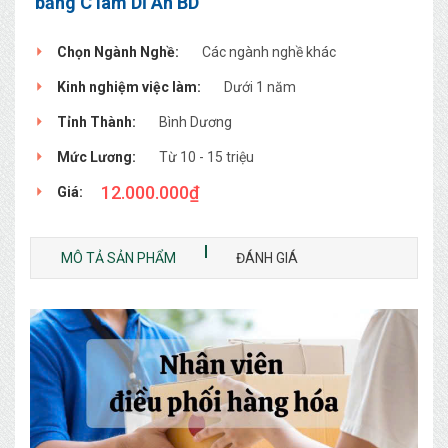
bằng C làm Dĩ An BD
Chọn Ngành Nghề:
Các ngành nghề khác
Kinh nghiệm việc làm:
Dưới 1 năm
Tỉnh Thành:
Bình Dương
Mức Lương:
Từ 10 - 15 triệu
12.000.000
₫
Giá:
MÔ TẢ SẢN PHẨM
ĐÁNH GIÁ