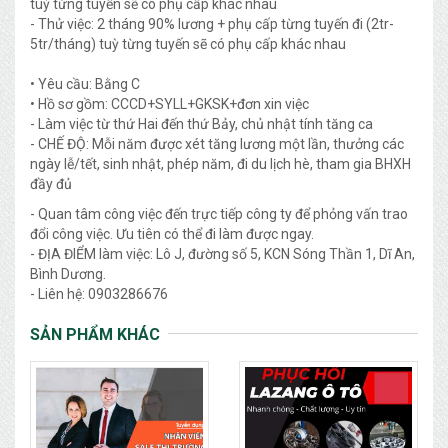
tuỳ từng tuyến sẽ có phụ cấp khác nhau
- Thử việc: 2 tháng 90% lương + phụ cấp từng tuyến đi (2tr-
5tr/tháng) tuỳ từng tuyến sẽ có phụ cấp khác nhau
• Yêu cầu: Bằng C
• Hồ sơ gồm: CCCD+SYLL+GKSK+đơn xin việc
- Làm việc từ thứ Hai đến thứ Bảy, chủ nhật tính tăng ca
- CHẾ ĐỘ: Mỗi năm được xét tăng lương một lần, thưởng các
ngày lễ/tết, sinh nhật, phép năm, đi du lịch hè, tham gia BHXH
đầy đủ
- Quan tâm công việc đến trực tiếp công ty để phỏng vấn trao
đổi công việc. Ưu tiên có thể đi làm được ngay.
- ĐỊA ĐIỂM làm việc: Lô J, đường số 5, KCN Sóng Thần 1, Dĩ An,
Bình Dương.
- Liên hệ: 0903286676
SẢN PHẨM KHÁC