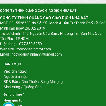
CÔNG TY TNHH QUẢNG CÁO GIAO DỊCH NHÀ ĐẤT
CÔNG TY TNHH QUẢNG CÁO GIAO DỊCH NHÀ ĐẤT
MST: 0315526533 do Sở Kế Hoạch & Đầu Tư Thành Phố Hồ Chí
Minh cấp ngày 28/02/2019
Trụ sở chính : 143 Nguyễn Cửu Đàm, Phường Tân Sơn Nhì, Quận
Tân Phú . TPHCM
Điện thoại : 077.359.3259
Website : topcvvieclamtot.com
Email :
hotrodangtinnhanh@gmail.com
DANH MỤC
Việc tìm người
Người tìm việc
BĐS Bán / Cho Thuê / Sang Nhượng
Marketing / Quảng Cáo
Đang online
1
Hôm qua
1
0