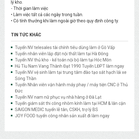
lý kho.
- Thời gian làm việc
• Làm việc tất cả các ngày trong tuần.
• Có tính thưởng khi làm ngoài giờ theo quy định công ty.
TIN TỨC KHÁC
Tuyển NV telesales tài chính tiêu dùng làm ở Gò Vấp
Tuyển nhân viên lắp đặt nội thất làm tại Hà Đông
Tuyển NV thủ kho - kế toán nội bộ làm tại Hóc Môn
Hủ Tíu Nam Vang Thành Đạt 1990 Tuyển LĐPT làm ngay
Tuyển NV vệ sinh làm tại trung tâm đào tạo sát hạch lái xe
Sóng Thần
Tuyển Nhân viên vận hành máy phay / máy tiện CNC ở Thủ
Đức
Tuyển NV nam nữ phục vụ nhà hàng ở Đà Lạt
Tuyển giám sát thi công nhôm kính làm tại HCM & lân cận
SAIGON MEDIC tuyển lễ tân, CSKH, trợ lý BS
JOY FOOD tuyển công nhân sản xuất đi làm ngay