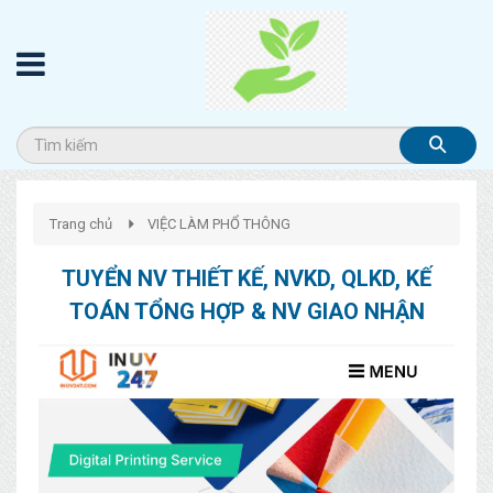
Trang chủ
VIỆC LÀM PHỔ THÔNG
TUYỂN NV THIẾT KẾ, NVKD, QLKD, KẾ
TOÁN TỔNG HỢP & NV GIAO NHẬN