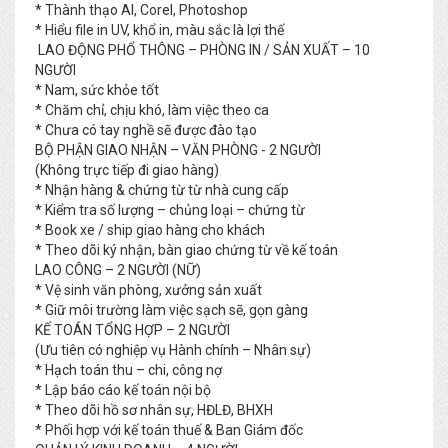
* Thành thạo AI, Corel, Photoshop
* Hiểu file in UV, khổ in, màu sắc là lợi thế
LAO ĐỘNG PHỔ THÔNG – PHÒNG IN / SẢN XUẤT – 10
NGƯỜI
* Nam, sức khỏe tốt
* Chăm chỉ, chịu khó, làm việc theo ca
* Chưa có tay nghề sẽ được đào tạo
BỘ PHẬN GIAO NHẬN – VĂN PHÒNG - 2 NGƯỜI
(Không trực tiếp đi giao hàng)
* Nhận hàng & chứng từ từ nhà cung cấp
* Kiểm tra số lượng – chủng loại – chứng từ
* Book xe / ship giao hàng cho khách
* Theo dõi ký nhận, bàn giao chứng từ về kế toán
LAO CÔNG – 2 NGƯỜI (NỮ)
* Vệ sinh văn phòng, xưởng sản xuất
* Giữ môi trường làm việc sạch sẽ, gọn gàng
KẾ TOÁN TỔNG HỢP – 2 NGƯỜI
(Ưu tiên có nghiệp vụ Hành chính – Nhân sự)
* Hạch toán thu – chi, công nợ
* Lập báo cáo kế toán nội bộ
* Theo dõi hồ sơ nhân sự, HĐLĐ, BHXH
* Phối hợp với kế toán thuế & Ban Giám đốc