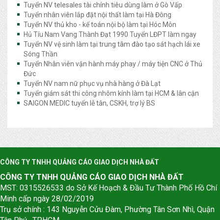
Tuyển NV telesales tài chính tiêu dùng làm ở Gò Vấp
Tuyển nhân viên lắp đặt nội thất làm tại Hà Đông
Tuyển NV thủ kho - kế toán nội bộ làm tại Hóc Môn
Hủ Tíu Nam Vang Thành Đạt 1990 Tuyển LĐPT làm ngay
Tuyển NV vệ sinh làm tại trung tâm đào tạo sát hạch lái xe
Sóng Thần
Tuyển Nhân viên vận hành máy phay / máy tiện CNC ở Thủ
Đức
Tuyển NV nam nữ phục vụ nhà hàng ở Đà Lạt
Tuyển giám sát thi công nhôm kính làm tại HCM & lân cận
SAIGON MEDIC tuyển lễ tân, CSKH, trợ lý BS
CÔNG TY TNHH QUẢNG CÁO GIAO DỊCH NHÀ ĐẤT
CÔNG TY TNHH QUẢNG CÁO GIAO DỊCH NHÀ ĐẤT
MST: 0315526533 do Sở Kế Hoạch & Đầu Tư Thành Phố Hồ Chí
Minh cấp ngày 28/02/2019
Trụ sở chính : 143 Nguyễn Cửu Đàm, Phường Tân Sơn Nhì, Quận