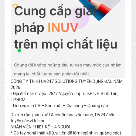
CÔNG TY TNHH UV247 SOLUTIONS TUYỂN DỤNG ĐẦU NĂM
2026
- Địa điểm làm việc : 78/7 Nguyễn Thị Tú, KP1, P. Bình Tân,
TP.HCM
- Lĩnh vực: In UV – Sản xuất – Gia công – Quảng cáo
Do mở rộng sản xuất & chuẩn hóa vận hành, UV247 cần
tuyển các vị trí sau:
NHÂN VIÊN THIẾT KẾ – 4 NGƯỜI
* Có tay nghề thiết kế (ưu tiên đã làm ngành in, quảng cáo)