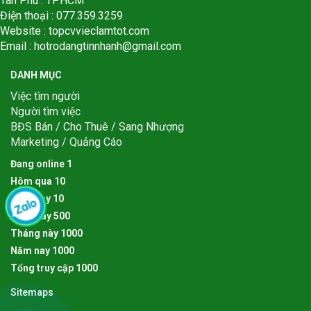
Tân Phú . TPHCM
Điện thoại : 077.359.3259
Website : topcvvieclamtot.com
Email :
hotrodangtinnhanh@gmail.com
DANH MỤC
Việc tìm người
Người tìm việc
BĐS Bán / Cho Thuê / Sang Nhượng
Marketing / Quảng Cáo
Đang online
1
Hôm qua
1
0
Hôm nay
1
0
Tuần này
5
0
0
Tháng này
1
0
0
0
Năm nay
1
0
0
0
Tổng truy cập
1
0
0
0
Sitemaps