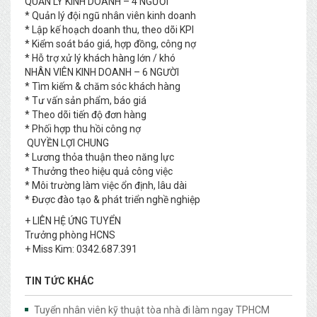
QUẢN LÝ KINH DOANH – 4 NGƯỜI
* Quản lý đội ngũ nhân viên kinh doanh
* Lập kế hoạch doanh thu, theo dõi KPI
* Kiểm soát báo giá, hợp đồng, công nợ
* Hỗ trợ xử lý khách hàng lớn / khó
NHÂN VIÊN KINH DOANH – 6 NGƯỜI
* Tìm kiếm & chăm sóc khách hàng
* Tư vấn sản phẩm, báo giá
* Theo dõi tiến độ đơn hàng
* Phối hợp thu hồi công nợ
QUYỀN LỢI CHUNG
* Lương thỏa thuận theo năng lực
* Thưởng theo hiệu quả công việc
* Môi trường làm việc ổn định, lâu dài
* Được đào tạo & phát triển nghề nghiệp
+ LIÊN HỆ ỨNG TUYỂN
Trưởng phòng HCNS
+ Miss Kim: 0342.687.391
TIN TỨC KHÁC
Tuyển nhân viên kỹ thuật tòa nhà đi làm ngay TPHCM