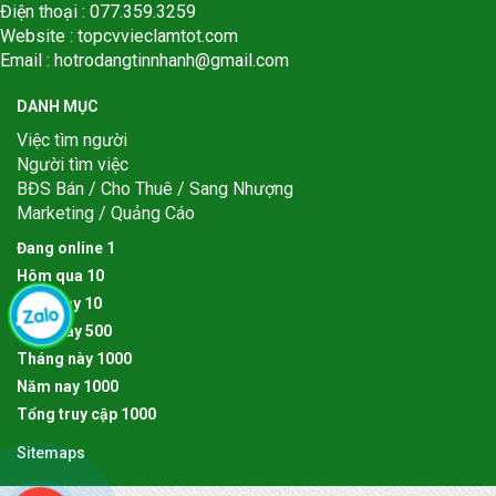
Điện thoại : 077.359.3259
Website : topcvvieclamtot.com
Email :
hotrodangtinnhanh@gmail.com
DANH MỤC
Việc tìm người
Người tìm việc
BĐS Bán / Cho Thuê / Sang Nhượng
Marketing / Quảng Cáo
Đang online
1
Hôm qua
1
0
Hôm nay
1
0
Tuần này
5
0
0
Tháng này
1
0
0
0
Năm nay
1
0
0
0
Tổng truy cập
1
0
0
0
Sitemaps