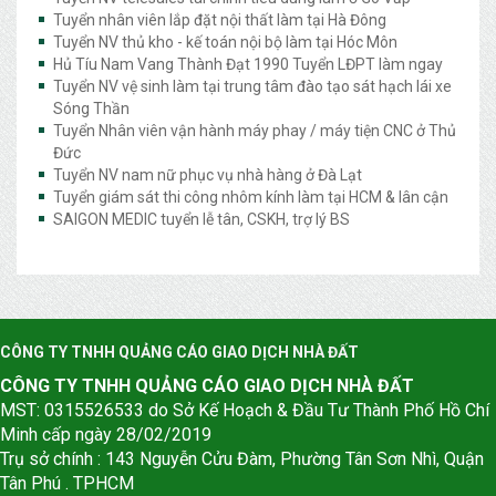
Tuyển nhân viên lắp đặt nội thất làm tại Hà Đông
Tuyển NV thủ kho - kế toán nội bộ làm tại Hóc Môn
Hủ Tíu Nam Vang Thành Đạt 1990 Tuyển LĐPT làm ngay
Tuyển NV vệ sinh làm tại trung tâm đào tạo sát hạch lái xe
Sóng Thần
Tuyển Nhân viên vận hành máy phay / máy tiện CNC ở Thủ
Đức
Tuyển NV nam nữ phục vụ nhà hàng ở Đà Lạt
Tuyển giám sát thi công nhôm kính làm tại HCM & lân cận
SAIGON MEDIC tuyển lễ tân, CSKH, trợ lý BS
CÔNG TY TNHH QUẢNG CÁO GIAO DỊCH NHÀ ĐẤT
CÔNG TY TNHH QUẢNG CÁO GIAO DỊCH NHÀ ĐẤT
MST: 0315526533 do Sở Kế Hoạch & Đầu Tư Thành Phố Hồ Chí
Minh cấp ngày 28/02/2019
Trụ sở chính : 143 Nguyễn Cửu Đàm, Phường Tân Sơn Nhì, Quận
Tân Phú . TPHCM