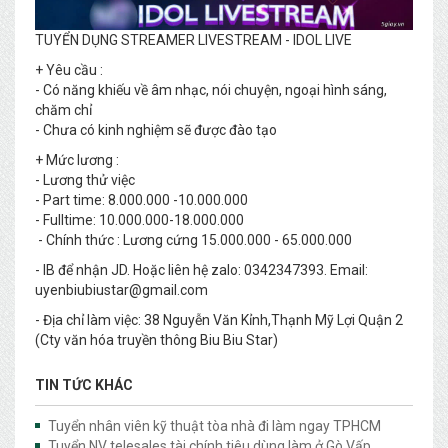
TUYỂN DỤNG STREAMER LIVESTREAM - IDOL LIVE
+ Yêu cầu :
- Có năng khiếu về âm nhạc, nói chuyện, ngoại hình sáng,
chăm chỉ
- Chưa có kinh nghiệm sẽ được đào tạo
+ Mức lương :
- Lương thử việc
- Part time: 8.000.000 -10.000.000
- Fulltime: 10.000.000-18.000.000
- Chính thức : Lương cứng 15.000.000 - 65.000.000
- IB để nhận JD. Hoặc liên hệ zalo: 0342347393. Email:
uyenbiubiustar@gmail.com
- Địa chỉ làm việc: 38 Nguyễn Văn Kỉnh,Thạnh Mỹ Lợi Quận 2
(Cty văn hóa truyền thông Biu Biu Star)
TIN TỨC KHÁC
Tuyển nhân viên kỹ thuật tòa nhà đi làm ngay TPHCM
Tuyển NV telesales tài chính tiêu dùng làm ở Gò Vấp