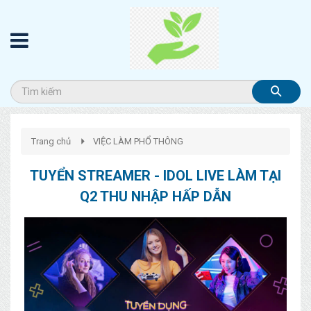
Trang chủ
VIỆC LÀM PHỔ THÔNG
TUYỂN STREAMER - IDOL LIVE LÀM TẠI
Q2 THU NHẬP HẤP DẪN