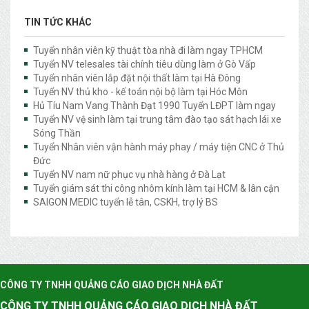
TIN TỨC KHÁC
Tuyển nhân viên kỹ thuật tòa nhà đi làm ngay TPHCM
Tuyển NV telesales tài chính tiêu dùng làm ở Gò Vấp
Tuyển nhân viên lắp đặt nội thất làm tại Hà Đông
Tuyển NV thủ kho - kế toán nội bộ làm tại Hóc Môn
Hủ Tíu Nam Vang Thành Đạt 1990 Tuyển LĐPT làm ngay
Tuyển NV vệ sinh làm tại trung tâm đào tạo sát hạch lái xe
Sóng Thần
Tuyển Nhân viên vận hành máy phay / máy tiện CNC ở Thủ
Đức
Tuyển NV nam nữ phục vụ nhà hàng ở Đà Lạt
Tuyển giám sát thi công nhôm kính làm tại HCM & lân cận
SAIGON MEDIC tuyển lễ tân, CSKH, trợ lý BS
CÔNG TY TNHH QUẢNG CÁO GIAO DỊCH NHÀ ĐẤT
CÔNG TY TNHH QUẢNG CÁO GIAO DỊCH NHÀ ĐẤT