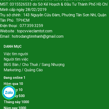
MST: 0315526533 do Sở Kế Hoạch & Đầu Tư Thành Phố Hồ Chí
Minh cấp ngày 28/02/2019
Trụ sở chính : 143 Nguyễn Cửu Đàm, Phường Tân Sơn Nhì, Quận
Tân Phú . TPHCM
Điện thoại : 077.359.3259
Website : topcvvieclamtot.com
Email :
hotrodangtinnhanh@gmail.com
DANH MỤC
Việc tìm người
Người tìm việc
BĐS Bán / Cho Thuê / Sang Nhượng
Marketing / Quảng Cáo
Đang online
1
Hôm qua
1
0
Hôm nay
1
0
Tuần này
5
0
0
Tháng này
1
0
0
0
Năm nay
1
0
0
0