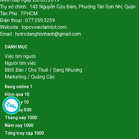
Trụ sở chính : 143 Nguyễn Cửu Đàm, Phường Tân Sơn Nhì, Quận
Tân Phú . TPHCM
Điện thoại : 077.359.3259
Website : topcvvieclamtot.com
Email :
hotrodangtinnhanh@gmail.com
DANH MỤC
Việc tìm người
Người tìm việc
BĐS Bán / Cho Thuê / Sang Nhượng
Marketing / Quảng Cáo
Đang online
1
Hôm qua
1
0
Hôm nay
1
0
Tuần này
5
0
0
Tháng này
1
0
0
0
Năm nay
1
0
0
0
Tổng truy cập
1
0
0
0