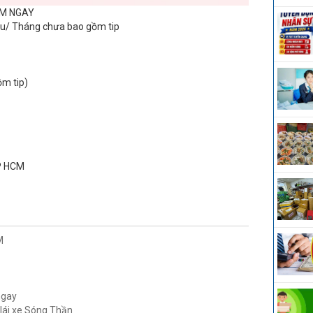
ÀM NGAY
riệu/ Tháng chưa bao gồm tip
m tip)
TP HCM
M
ngay
 lái xe Sóng Thần