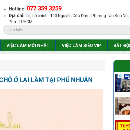
077.359.3259
Hotline:
Địa chỉ:
Trụ sở chính : 143 Nguyễn Cửu Đàm, Phường Tân Sơn Nhì
Phú . TPHCM
VIỆC LÀM MỚI NHẤT
VIỆC LÀM SIÊU VIP
BẤT ĐỘ
CHỖ Ở LẠI LÀM TẠI PHÚ NHUẬN