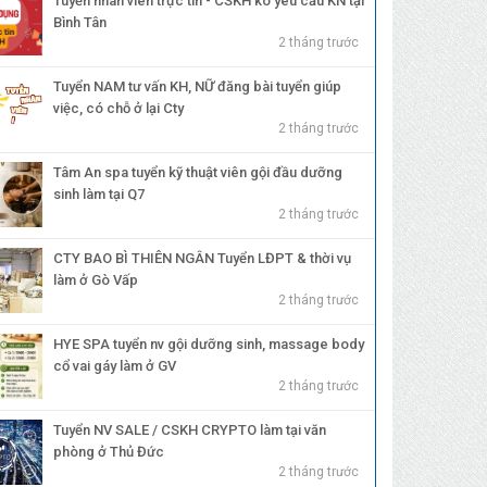
Tuyển nhân viên trực tin - CSKH ko yêu cầu KN tại
Bình Tân
2 tháng trước
Tuyển NAM tư vấn KH, NỮ đăng bài tuyển giúp
việc, có chỗ ở lại Cty
2 tháng trước
Tâm An spa tuyển kỹ thuật viên gội đầu dưỡng
sinh làm tại Q7
2 tháng trước
CTY BAO BÌ THIÊN NGÂN Tuyển LĐPT & thời vụ
làm ở Gò Vấp
2 tháng trước
HYE SPA tuyển nv gội dưỡng sinh, massage body
cổ vai gáy làm ở GV
2 tháng trước
Tuyển NV SALE / CSKH CRYPTO làm tại văn
phòng ở Thủ Đức
2 tháng trước