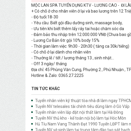
MỘC LAN SPA TUYỂN DỤNG KTV - LƯƠNG CAO - ĐI L
+ Có chỗ ở cho nhân viên ở lại và bao lương trên 12 T
- Độ tuổi:18-30
- Yêu cầu: Biết gội đầu dưỡng sinh, massage body,
- Ưu tiên khi biết thêm lấy ráy tai hoặc chăm sóc da
- Đảm bảo thu nhập trên 12.000.000 VNĐ (Chưa bao gồ
- Lương Cơ Bản 6tr gội 10% body 15%
- Thời gian làm việc: 9h30 - 20h30 ( tăng ca 30k/tiếng)
- Có chỗ ở lại dành cho nhân viên
- Thưởng lễ / tết / lương tháng 13 , sinh nhật…
- Off 3 ngày/ tháng
Địa chỉ: 45 Phùng Văn Cung, Phường 2 , Phú Nhuận , 
Hotline & Zalo: 0365.27.2225
TIN TỨC KHÁC
Tuyển nhân viên kỹ thuật tòa nhà đi làm ngay TPHC
Tuyển NV telesales tài chính tiêu dùng làm ở Gò Vấp
Tuyển nhân viên lắp đặt nội thất làm tại Hà Đông
Tuyển NV thủ kho - kế toán nội bộ làm tại Hóc Môn
Hủ Tíu Nam Vang Thành Đạt 1990 Tuyển LĐPT làm 
Tuyển NV vệ sinh làm tại trung tâm đào tạo sát hạch