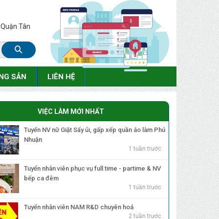
, Quận Tân
NG SẢN
LIÊN HỆ
VIỆC LÀM MỚI NHẤT
Tuyển NV nữ Giặt Sấy ủi, gấp xếp quần áo làm Phú
Nhuận
1 tuần trước
Tuyển nhân viên phục vụ full time - partime & NV
bếp ca đêm
1 tuần trước
Tuyển nhân viên NAM R&D chuyên hoá
2 tuần trước