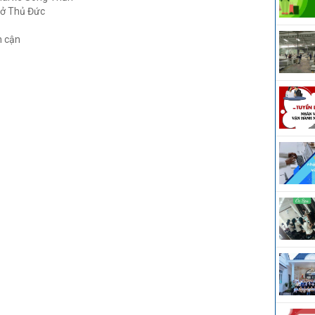
 ở Thủ Đức
n cận