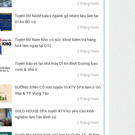
2 tháng trước
Tuyển NV NAM sales ngành gỗ nhiên liệu làm tại
Dĩ An BD cũ
2 tháng trước
Tuyển NV Nam Kho có sức khoẻ kiểm tra hàng
hoá làm ngay tại Q12
2 tháng trước
Tuyển bảo vệ tại nhà máy Dĩ An Bình Dương bao
cơm & nhà ở
2 tháng trước
DƯỠNG SINH CÔ HAI tuyển 10 KTV SPA làm ở Gò
Vấp & TP Vũng Tàu
2 tháng trước
GOLD HOUSE SPA tuyển KTV ko yêu cầu kinh
nghiệm làm Tân Bình cũ
2 tháng trước
Tuyển thợ nhôm kính giỏi làm tại Quận 12 - đi làm