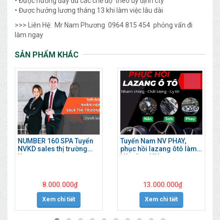
• Được hưởng đầy đủ các chế độ theo uy định cty
• Được hưởng lương tháng 13 khi làm việc lâu dài
>>> Liên Hệ: Mr Nam Phương 0964 815 454 phỏng vấn đi
làm ngay
SẢN PHẨM KHÁC
NUMBER 160 SPA Tuyển
Tuyển Nam NV PHAY,
NVKD sales thị trường
phục hồi lazang ôtô làm
làm ngay
Hà Đông HN
8.000.000
₫
13.000.000
₫
Xem chi tiết
Xem chi tiết