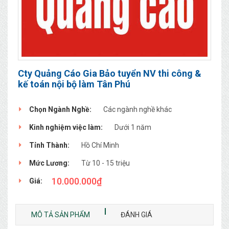
Cty Quảng Cáo Gia Bảo tuyển NV thi công &
kế toán nội bộ làm Tân Phú
Chọn Ngành Nghề:
Các ngành nghề khác
Kinh nghiệm việc làm:
Dưới 1 năm
Tỉnh Thành:
Hồ Chí Minh
Mức Lương:
Từ 10 - 15 triệu
10.000.000
₫
Giá:
MÔ TẢ SẢN PHẨM
ĐÁNH GIÁ