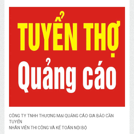
CÔNG TY TNHH THƯƠNG MẠI QUẢNG CÁO GIA BẢO CẦN
TUYỂN
NHÂN VIÊN THI CÔNG VÀ KẾ TOÁN NỘI BỘ