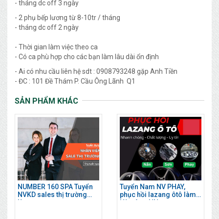
- tháng dc off 3 ngày
- 2 phụ bếp lương từ 8-10tr / tháng
- tháng dc off 2 ngày
- Thời gian làm việc theo ca
- Có ca phù hợp cho các bạn làm lâu dài ổn định
- Ai có nhu cầu liên hệ sdt : 0908793248 gặp Anh Tiền
- ĐC : 101 Đề Thám P. Cầu Ông Lãnh Q1
SẢN PHẨM KHÁC
NUMBER 160 SPA Tuyển
Tuyển Nam NV PHAY,
NVKD sales thị trường
phục hồi lazang ôtô làm
làm ngay
Hà Đông HN