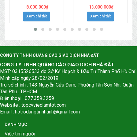
8.000.000
₫
13.000.000
₫
Xem chi tiết
Xem chi tiết
CÔNG TY TNHH QUẢNG CÁO GIAO DỊCH NHÀ ĐẤT
CÔNG TY TNHH QUẢNG CÁO GIAO DỊCH NHÀ ĐẤT
MST: 0315526533 do Sở Kế Hoạch & Đầu Tư Thành Phố Hồ Chí
Minh cấp ngày 28/02/2019
Trụ sở chính : 143 Nguyễn Cửu Đàm, Phường Tân Sơn Nhì, Quận
Tân Phú . TPHCM
Điện thoại : 077.359.3259
Website : topcvvieclamtot.com
Email :
hotrodangtinnhanh@gmail.com
DANH MỤC
Việc tìm người