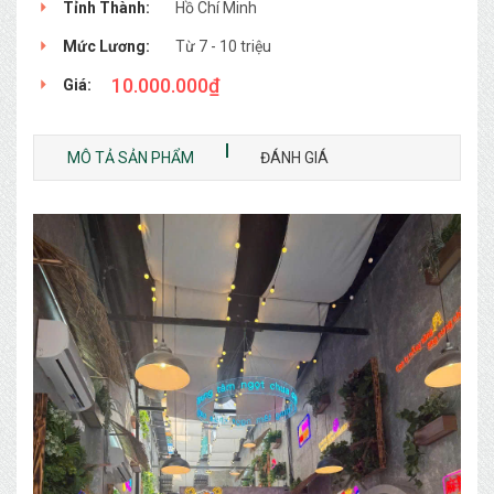
Tỉnh Thành:
Hồ Chí Minh
Mức Lương:
Từ 7 - 10 triệu
10.000.000
₫
Giá:
MÔ TẢ SẢN PHẨM
ĐÁNH GIÁ