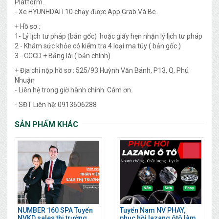
Platform.
- Xe HYUNHDAI I 10 chạy được App Grab Và Be.
+ Hồ sơ :
1- Lý lịch tư pháp (bản gốc) hoặc giấy hẹn nhận lý lịch tư pháp
2 - Khám sức khỏe có kiểm tra 4 loại ma túy ( bản gốc )
3 - CCCD + Bằng lái ( bản chính)
+ Địa chỉ nộp hồ sơ : 525/93 Huỳnh Văn Bánh, P13, Q, Phú
Nhuận
- Liên hệ trong giờ hành chính. Cám ơn.
- SĐT Liên hệ: 0913606288
SẢN PHẨM KHÁC
NUMBER 160 SPA Tuyển
Tuyển Nam NV PHAY,
NVKD sales thị trường
phục hồi lazang ôtô làm