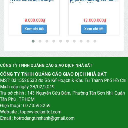
làm ngay
Hà Đông HN
8.000.000
₫
13.000.000
₫
Xem chi tiết
Xem chi tiết
CÔNG TY TNHH QUẢNG CÁO GIAO DỊCH NHÀ ĐẤT
CÔNG TY TNHH QUẢNG CÁO GIAO DỊCH NHÀ ĐẤT
MST: 0315526533 do Sở Kế Hoạch & Đầu Tư Thành Phố Hồ Chí
Minh cấp ngày 28/02/2019
Trụ sở chính : 143 Nguyễn Cửu Đàm, Phường Tân Sơn Nhì, Quận
Tân Phú . TPHCM
Điện thoại : 077.359.3259
Website : topcvvieclamtot.com
Email :
hotrodangtinnhanh@gmail.com