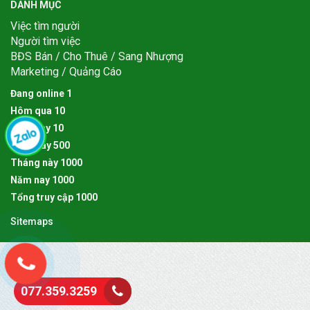
DANH MỤC
Việc tìm người
Người tìm việc
BĐS Bán / Cho Thuê / Sang Nhượng
Marketing / Quảng Cáo
Đang online
1
Hôm qua
1
0
Hôm nay
1
0
Tuần này
5
0
0
Tháng này
1
0
0
0
Năm nay
1
0
0
0
Tổng truy cập
1
0
0
0
Sitemaps
077.359.3259