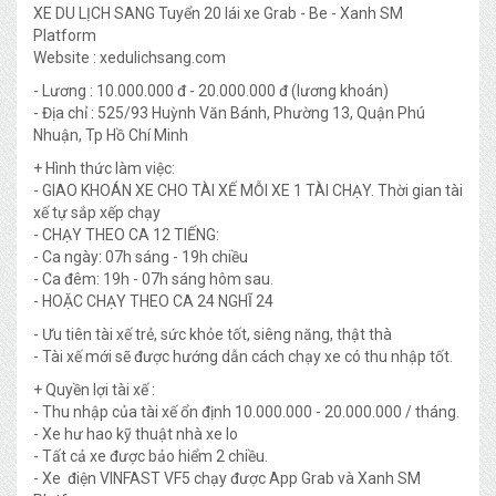
XE DU LỊCH SANG Tuyển 20 lái xe Grab - Be - Xanh SM
Platform
Website : xedulichsang.com
- Lương : 10.000.000 đ - 20.000.000 đ (lương khoán)
- Địa chỉ : 525/93 Huỳnh Văn Bánh, Phường 13, Quận Phú
Nhuận, Tp Hồ Chí Minh
+ Hình thức làm việc:
- GIAO KHOÁN XE CHO TÀI XẾ MỖI XE 1 TÀI CHẠY. Thời gian tài
xế tự sắp xếp chạy
- CHẠY THEO CA 12 TIẾNG:
- Ca ngày: 07h sáng - 19h chiều
- Ca đêm: 19h - 07h sáng hôm sau.
- HOẶC CHẠY THEO CA 24 NGHĨ 24
- Ưu tiên tài xế trẻ, sức khỏe tốt, siêng năng, thật thà
- Tài xế mới sẽ được hướng dẫn cách chạy xe có thu nhập tốt.
+ Quyền lợi tài xế :
- Thu nhập của tài xế ổn định 10.000.000 - 20.000.000 / tháng.
- Xe hư hao kỹ thuật nhà xe lo
- Tất cả xe được bảo hiểm 2 chiều.
- Xe điện VINFAST VF5 chạy được App Grab và Xanh SM