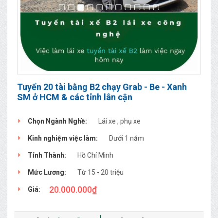
Tuyển 20 tài bằng B2 chạy Grab - Be - Xanh
SM ở HCM & các tỉnh lân cận
Chọn Ngành Nghề:
Lái xe , phụ xe
Kinh nghiệm việc làm:
Dưới 1 năm
Tỉnh Thành:
Hồ Chí Minh
Mức Lương:
Từ 15 - 20 triệu
20.000.000
₫
Giá: