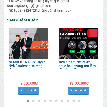
- Gửi CV và thông tin ứng tuyến qua email:
dotrongduongsg@gmail.com
- SĐT : 0373124728 phỏng vấn đi làm ngay
SẢN PHẨM KHÁC
NUMBER 160 SPA Tuyển
Tuyển Nam NV PHAY,
NVKD sales thị trường
phục hồi lazang ôtô làm
làm ngay
Hà Đông HN
8.000.000
₫
13.000.000
₫
Xem chi tiết
Xem chi tiết