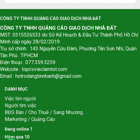
CÔNG TY TNHH QUẢNG CÁO GIAO DỊCH NHÀ ĐẤT
CÔNG TY TNHH QUẢNG CÁO GIAO DỊCH NHÀ ĐẤT
MST: 0315526533 do Sở Kế Hoạch & Đầu Tư Thành Phố Hồ Chí
Minh cấp ngày 28/02/2019
Trụ sở chính : 143 Nguyễn Cửu Đàm, Phường Tân Sơn Nhì, Quận
Tân Phú . TPHCM
Điện thoại : 077.359.3259
Website : topcvvieclamtot.com
Email :
hotrodangtinnhanh@gmail.com
DANH MỤC
Việc tìm người
Người tìm việc
BĐS Bán / Cho Thuê / Sang Nhượng
Marketing / Quảng Cáo
Đang online
1
Hôm qua
1
0