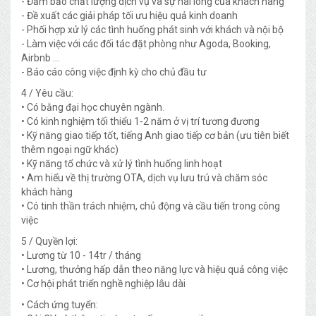
- Đảm bảo chất lượng dịch vụ và sự hài lòng của khách hàng
- Đề xuất các giải pháp tối ưu hiệu quả kinh doanh
- Phối hợp xử lý các tình huống phát sinh với khách và nội bộ
- Làm việc với các đối tác đặt phòng như Agoda, Booking,
Airbnb ...
- Báo cáo công việc định kỳ cho chủ đầu tư
4 / Yêu cầu:
• Có bằng đại học chuyên ngành.
• Có kinh nghiệm tối thiểu 1-2 năm ở vị trí tương đương
• Kỹ năng giao tiếp tốt, tiếng Anh giao tiếp cơ bản (ưu tiên biết
thêm ngoại ngữ khác)
• Kỹ năng tổ chức và xử lý tình huống linh hoạt
• Am hiểu về thị trường OTA, dịch vụ lưu trú và chăm sóc
khách hàng
• Có tinh thần trách nhiệm, chủ động và cầu tiến trong công
việc
5 / Quyền lợi:
• Lương từ 10 - 14tr / tháng
• Lương, thưởng hấp dẫn theo năng lực và hiệu quả công việc
• Cơ hội phát triển nghề nghiệp lâu dài
• Cách ứng tuyển: