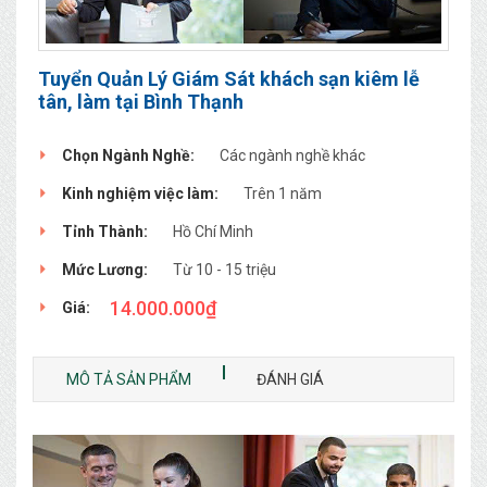
Tuyển Quản Lý Giám Sát khách sạn kiêm lễ
tân, làm tại Bình Thạnh
Chọn Ngành Nghề:
Các ngành nghề khác
Kinh nghiệm việc làm:
Trên 1 năm
Tỉnh Thành:
Hồ Chí Minh
Mức Lương:
Từ 10 - 15 triệu
14.000.000
₫
Giá:
MÔ TẢ SẢN PHẨM
ĐÁNH GIÁ